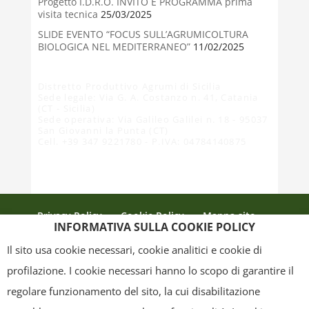
Progetto I.D.R.O. INVITO E PROGRAMMA prima
visita tecnica
25/03/2025
SLIDE EVENTO “FOCUS SULL’AGRUMICOLTURA
BIOLOGICA NEL MEDITERRANEO”
11/02/2025
Distretto Produttivo Agrumi di Sicilia
Sede legale: Via G. A. Costanzo n. 41, Catania
(CT - Sicilia)
Sede operativa: Via Galileo Galilei n. 18 - 95037
San Giovanni la Punta (CT)
Cell. +39 347 9221780 - P.IVA: 04784140875
Privacy Policy
Cookie Policy
Mappa sito
INFORMATIVA SULLA COOKIE POLICY
Crediti
Il sito usa cookie necessari, cookie analitici e cookie di
profilazione. I cookie necessari hanno lo scopo di garantire il
regolare funzionamento del sito, la cui disabilitazione
Copyright
- Tutti i contenuti di questa pagina (i testi, le immagini, la