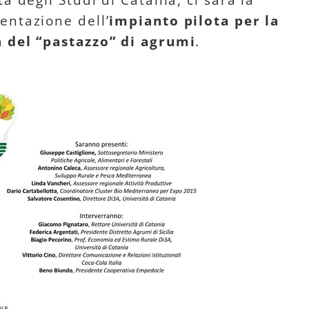
à degli Studi di Catania, ci sarà la
entazione dell’
impianto pilota per la
 del “pastazzo” di agrumi
.