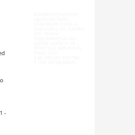
Distretto Produttivo
Agrumi di Sicilia
Sede legale: Via G. A.
Costanzo n. 41, Catania
(CT - Sicilia)
Sede operativa: Via
Galileo Galilei n. 18 -
95037 San Giovanni la
ed
Punta (CT)
Cell. +39 347 9221780 -
P.IVA: 04784140875
to
1 ‐