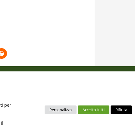
 dal diritto d’autore. È pertanto vietato copiarli, pubblicarli,
ti per
Personalizza
Accetta tutti
Rifiuta
no da intendere esclusivamente per uso personale. Possono essere
ca, layout), mantenendo chiaramente "Distretto Produttivo Agrumi
il