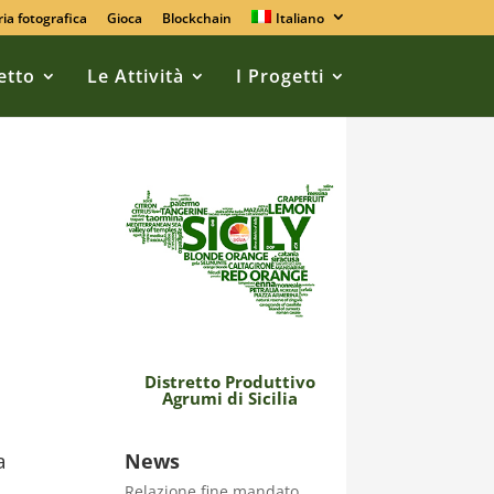
ria fotografica
Gioca
Blockchain
Italiano
retto
Le Attività
I Progetti
Distretto Produttivo
Agrumi di Sicilia
a
News
Relazione fine mandato