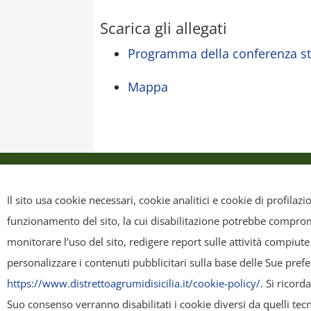
Scarica gli allegati
Programma della conferenza 
Mappa
Privacy Policy
Cookie Policy
Mappa sit
Il sito usa cookie necessari, cookie analitici e cookie di profilaz
funzionamento del sito, la cui disabilitazione potrebbe compromet
Copyright
- Tutti i contenuti di questa pagina (i testi, le immagini
monitorare l’uso del sito, redigere report sulle attività compiute
riscriverli, commercializzarli, distribuirli, anche soltanto in p
personalizzare i contenuti pubblicitari sulla base delle Sue pref
ridistribuiti, sempre gratuitamente e senza alcun fine illecito 
https://www.distrettoagrumidisicilia.it/cookie-policy/
. Si ricor
di Sicilia" come titolare del contenuto. Ogni violazione sarà per
Suo consenso verranno disabilitati i cookie diversi da quelli tecn