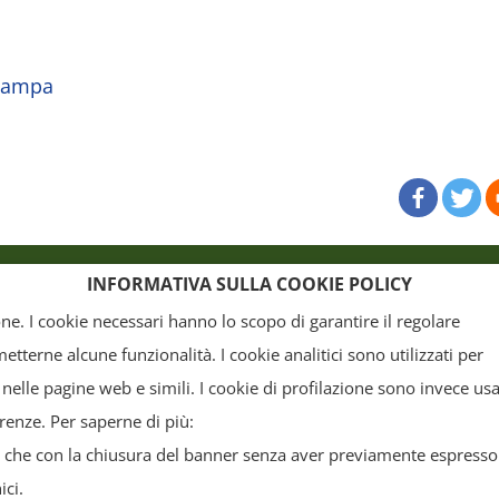
stampa
o
Crediti
INFORMATIVA SULLA COOKIE POLICY
ione. I cookie necessari hanno lo scopo di garantire il regolare
terne alcune funzionalità. I cookie analitici sono utilizzati per
, la grafica ed il layout) sono di proprietà del "Distretto Produttivo Agrumi di Sicilia" e tutelati
 nelle pagine web e simili. I cookie di profilazione sono invece usa
arte. Tutti i documenti presenti su questo sito, disponibili gratuitamente per il download, so
erenze. Per saperne di più:
o commerciale, a condizione che non vengano alterati in nessuna forma (testi, immagini, grafi
da che con la chiusura del banner senza aver previamente espresso 
seguita secondo la normativa vigente.
ici.