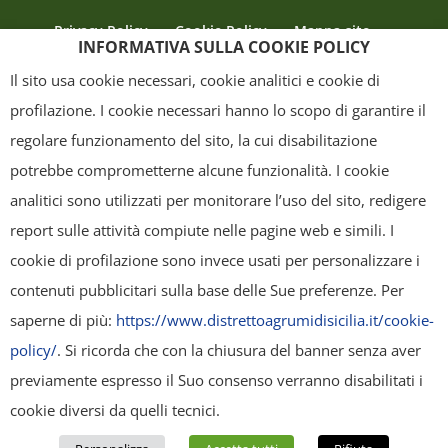
Privacy Policy
Cookie Policy
Mappa sito
INFORMATIVA SULLA COOKIE POLICY
Crediti
Il sito usa cookie necessari, cookie analitici e cookie di
profilazione. I cookie necessari hanno lo scopo di garantire il
regolare funzionamento del sito, la cui disabilitazione
Copyright
- Tutti i contenuti di questa pagina (i testi, le immagini, la
potrebbe comprometterne alcune funzionalità. I cookie
grafica ed il layout) sono di proprietà del "Distretto Produttivo Agrumi di
analitici sono utilizzati per monitorare l’uso del sito, redigere
Sicilia" e tutelati dal diritto d’autore. È pertanto vietato copiarli,
report sulle attività compiute nelle pagine web e simili. I
pubblicarli, riscriverli, commercializzarli, distribuirli, anche soltanto in
cookie di profilazione sono invece usati per personalizzare i
parte. Tutti i documenti presenti su questo sito, disponibili gratuitamente
contenuti pubblicitari sulla base delle Sue preferenze. Per
per il download, sono da intendere esclusivamente per uso personale.
saperne di più:
https://www.distrettoagrumidisicilia.it/cookie-
Possono essere ridistribuiti, sempre gratuitamente e senza alcun fine
policy/
. Si ricorda che con la chiusura del banner senza aver
illecito o commerciale, a condizione che non vengano alterati in nessuna
previamente espresso il Suo consenso verranno disabilitati i
forma (testi, immagini, grafica, layout), mantenendo chiaramente
cookie diversi da quelli tecnici.
"Distretto Produttivo Agrumi di Sicilia" come titolare del contenuto. Ogni