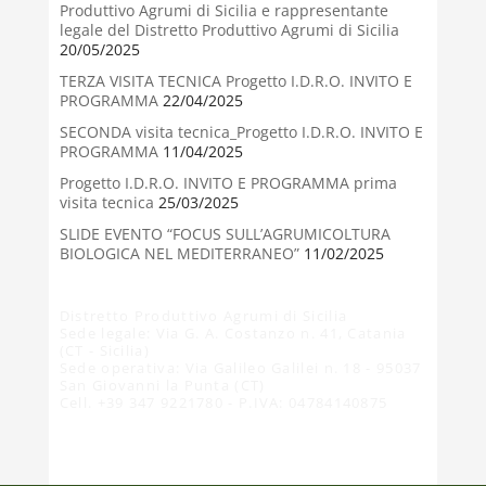
Produttivo Agrumi di Sicilia e rappresentante
legale del Distretto Produttivo Agrumi di Sicilia
20/05/2025
TERZA VISITA TECNICA Progetto I.D.R.O. INVITO E
PROGRAMMA
22/04/2025
SECONDA visita tecnica_Progetto I.D.R.O. INVITO E
PROGRAMMA
11/04/2025
Progetto I.D.R.O. INVITO E PROGRAMMA prima
visita tecnica
25/03/2025
SLIDE EVENTO “FOCUS SULL’AGRUMICOLTURA
BIOLOGICA NEL MEDITERRANEO”
11/02/2025
Distretto Produttivo Agrumi di Sicilia
Sede legale: Via G. A. Costanzo n. 41, Catania
(CT - Sicilia)
Sede operativa: Via Galileo Galilei n. 18 - 95037
San Giovanni la Punta (CT)
Cell. +39 347 9221780 - P.IVA: 04784140875