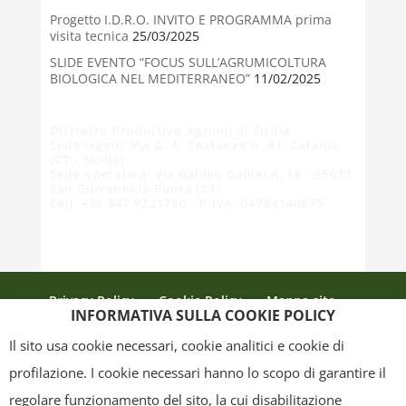
Progetto I.D.R.O. INVITO E PROGRAMMA prima
visita tecnica
25/03/2025
SLIDE EVENTO “FOCUS SULL’AGRUMICOLTURA
BIOLOGICA NEL MEDITERRANEO”
11/02/2025
Distretto Produttivo Agrumi di Sicilia
Sede legale: Via G. A. Costanzo n. 41, Catania
(CT - Sicilia)
Sede operativa: Via Galileo Galilei n. 18 - 95037
San Giovanni la Punta (CT)
Cell. +39 347 9221780 - P.IVA: 04784140875
Privacy Policy
Cookie Policy
Mappa sito
INFORMATIVA SULLA COOKIE POLICY
Crediti
Il sito usa cookie necessari, cookie analitici e cookie di
profilazione. I cookie necessari hanno lo scopo di garantire il
regolare funzionamento del sito, la cui disabilitazione