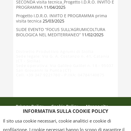
SECONDA visita tecnica_Progetto I.D.R.O. INVITO E
PROGRAMMA
11/04/2025
Progetto I.D.R.O. INVITO E PROGRAMMA prima
visita tecnica
25/03/2025
SLIDE EVENTO “FOCUS SULL’AGRUMICOLTURA
BIOLOGICA NEL MEDITERRANEO”
11/02/2025
Distretto Produttivo Agrumi di Sicilia
Sede legale: Via G. A. Costanzo n. 41, Catania
(CT - Sicilia)
Sede operativa: Via Galileo Galilei n. 18 - 95037
San Giovanni la Punta (CT)
Cell. +39 347 9221780 - P.IVA: 04784140875
Privacy Policy
Cookie Policy
Mappa sito
INFORMATIVA SULLA COOKIE POLICY
Crediti
Il sito usa cookie necessari, cookie analitici e cookie di
profilazione. I cookie necessari hanno lo scopo di garantire il