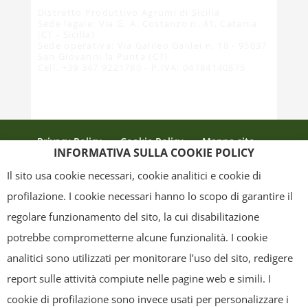
Distretto Produttivo Agrumi di Sicilia
Sede legale: Via G. A. Costanzo n. 41, Catania
(CT - Sicilia)
Sede operativa: Via Galileo Galilei n. 18 - 95037
San Giovanni la Punta (CT)
Cell. +39 347 9221780 - P.IVA: 04784140875
Privacy Policy
Cookie Policy
Mappa sito
INFORMATIVA SULLA COOKIE POLICY
Crediti
Il sito usa cookie necessari, cookie analitici e cookie di
profilazione. I cookie necessari hanno lo scopo di garantire il
regolare funzionamento del sito, la cui disabilitazione
Copyright
- Tutti i contenuti di questa pagina (i testi, le immagini, la
potrebbe comprometterne alcune funzionalità. I cookie
grafica ed il layout) sono di proprietà del "Distretto Produttivo Agrumi di
analitici sono utilizzati per monitorare l’uso del sito, redigere
Sicilia" e tutelati dal diritto d’autore. È pertanto vietato copiarli,
report sulle attività compiute nelle pagine web e simili. I
pubblicarli, riscriverli, commercializzarli, distribuirli, anche soltanto in
cookie di profilazione sono invece usati per personalizzare i