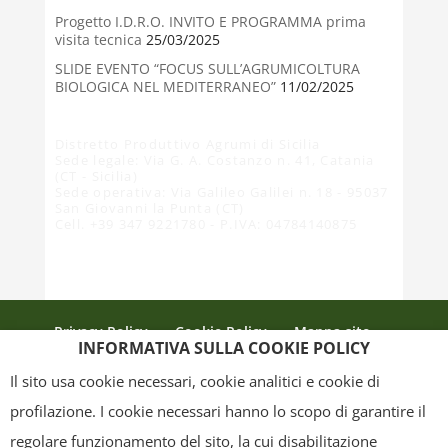
Progetto I.D.R.O. INVITO E PROGRAMMA prima
visita tecnica
25/03/2025
SLIDE EVENTO “FOCUS SULL’AGRUMICOLTURA
BIOLOGICA NEL MEDITERRANEO”
11/02/2025
Distretto Produttivo Agrumi di Sicilia
Sede legale: Via G. A. Costanzo n. 41, Catania
(CT - Sicilia)
Sede operativa: Via Galileo Galilei n. 18 - 95037
San Giovanni la Punta (CT)
Cell. +39 347 9221780 - P.IVA: 04784140875
Privacy Policy
Cookie Policy
Mappa sito
INFORMATIVA SULLA COOKIE POLICY
Crediti
Il sito usa cookie necessari, cookie analitici e cookie di
profilazione. I cookie necessari hanno lo scopo di garantire il
regolare funzionamento del sito, la cui disabilitazione