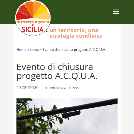
un territorio, una
strategia condivisa
Home
»
news
»
Evento di chiusura progetto A.C.Q.U.A.
Evento di chiusura
progetto A.C.Q.U.A.
17/09/2020
|
In evidenza
,
news