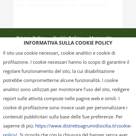
San Giovanni la Punta (CT)
Cell. +39 347 9221780 - P.IVA: 04784140875
Privacy Policy
Cookie Policy
Mappa sito
INFORMATIVA SULLA COOKIE POLICY
Crediti
Il sito usa cookie necessari, cookie analitici e cookie di
profilazione. I cookie necessari hanno lo scopo di garantire il
regolare funzionamento del sito, la cui disabilitazione
Copyright
- Tutti i contenuti di questa pagina (i testi, le immagini, la
potrebbe comprometterne alcune funzionalità. I cookie
grafica ed il layout) sono di proprietà del "Distretto Produttivo Agrumi di
analitici sono utilizzati per monitorare l’uso del sito, redigere
Sicilia" e tutelati dal diritto d’autore. È pertanto vietato copiarli,
report sulle attività compiute nelle pagine web e simili. I
pubblicarli, riscriverli, commercializzarli, distribuirli, anche soltanto in
cookie di profilazione sono invece usati per personalizzare i
parte. Tutti i documenti presenti su questo sito, disponibili gratuitamente
contenuti pubblicitari sulla base delle Sue preferenze. Per
per il download, sono da intendere esclusivamente per uso personale.
saperne di più:
https://www.distrettoagrumidisicilia.it/cookie-
Possono essere ridistribuiti, sempre gratuitamente e senza alcun fine
policy/
. Si ricorda che con la chiusura del banner senza aver