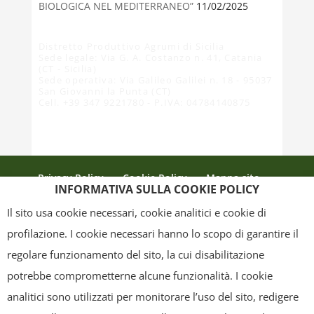
BIOLOGICA NEL MEDITERRANEO”
11/02/2025
Distretto Produttivo Agrumi di Sicilia
Sede legale: Via G. A. Costanzo n. 41, Catania
(CT - Sicilia)
Sede operativa: Via Galileo Galilei n. 18 - 95037
San Giovanni la Punta (CT)
Cell. +39 347 9221780 - P.IVA: 04784140875
Privacy Policy
Cookie Policy
Mappa sito
INFORMATIVA SULLA COOKIE POLICY
Crediti
Il sito usa cookie necessari, cookie analitici e cookie di
profilazione. I cookie necessari hanno lo scopo di garantire il
regolare funzionamento del sito, la cui disabilitazione
Copyright
- Tutti i contenuti di questa pagina (i testi, le immagini, la
potrebbe comprometterne alcune funzionalità. I cookie
grafica ed il layout) sono di proprietà del "Distretto Produttivo Agrumi di
analitici sono utilizzati per monitorare l’uso del sito, redigere
Sicilia" e tutelati dal diritto d’autore. È pertanto vietato copiarli,