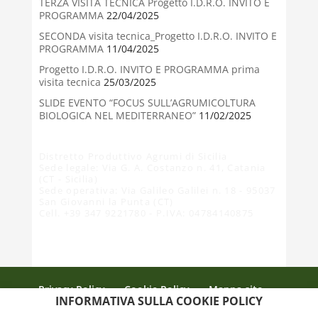
TERZA VISITA TECNICA Progetto I.D.R.O. INVITO E
PROGRAMMA
22/04/2025
SECONDA visita tecnica_Progetto I.D.R.O. INVITO E
PROGRAMMA
11/04/2025
Progetto I.D.R.O. INVITO E PROGRAMMA prima
visita tecnica
25/03/2025
SLIDE EVENTO “FOCUS SULL’AGRUMICOLTURA
BIOLOGICA NEL MEDITERRANEO”
11/02/2025
Distretto Produttivo Agrumi di Sicilia
Sede legale: Via G. A. Costanzo n. 41, Catania
(CT - Sicilia)
Sede operativa: Via Galileo Galilei n. 18 - 95037
San Giovanni la Punta (CT)
Cell. +39 347 9221780 - P.IVA: 04784140875
Privacy Policy
Cookie Policy
Mappa sito
INFORMATIVA SULLA COOKIE POLICY
Crediti