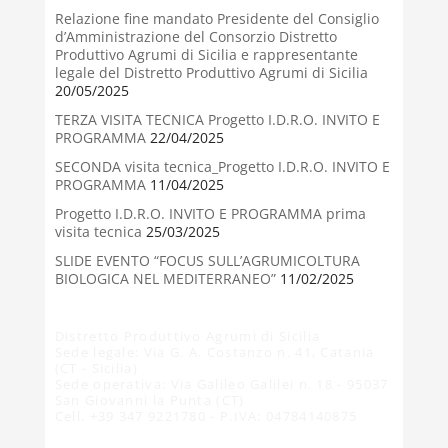
Relazione fine mandato Presidente del Consiglio
d’Amministrazione del Consorzio Distretto
Produttivo Agrumi di Sicilia e rappresentante
legale del Distretto Produttivo Agrumi di Sicilia
20/05/2025
TERZA VISITA TECNICA Progetto I.D.R.O. INVITO E
PROGRAMMA
22/04/2025
SECONDA visita tecnica_Progetto I.D.R.O. INVITO E
PROGRAMMA
11/04/2025
Progetto I.D.R.O. INVITO E PROGRAMMA prima
visita tecnica
25/03/2025
SLIDE EVENTO “FOCUS SULL’AGRUMICOLTURA
BIOLOGICA NEL MEDITERRANEO”
11/02/2025
Distretto Produttivo Agrumi di Sicilia
Sede legale: Via G. A. Costanzo n. 41, Catania
(CT - Sicilia)
Sede operativa: Via Galileo Galilei n. 18 - 95037
San Giovanni la Punta (CT)
Cell. +39 347 9221780 - P.IVA: 04784140875