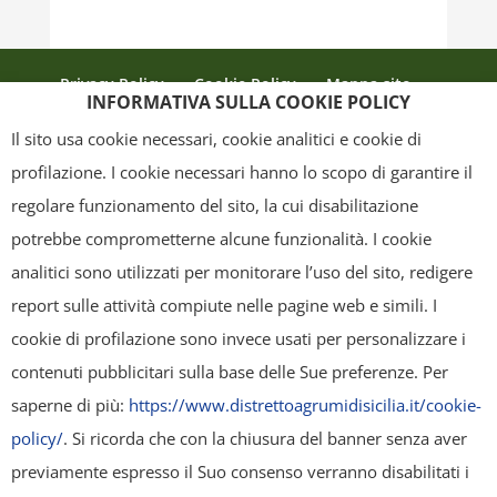
Privacy Policy
Cookie Policy
Mappa sito
INFORMATIVA SULLA COOKIE POLICY
Crediti
Il sito usa cookie necessari, cookie analitici e cookie di
profilazione. I cookie necessari hanno lo scopo di garantire il
regolare funzionamento del sito, la cui disabilitazione
Copyright
- Tutti i contenuti di questa pagina (i testi, le immagini, la
potrebbe comprometterne alcune funzionalità. I cookie
grafica ed il layout) sono di proprietà del "Distretto Produttivo Agrumi di
analitici sono utilizzati per monitorare l’uso del sito, redigere
Sicilia" e tutelati dal diritto d’autore. È pertanto vietato copiarli,
report sulle attività compiute nelle pagine web e simili. I
pubblicarli, riscriverli, commercializzarli, distribuirli, anche soltanto in
cookie di profilazione sono invece usati per personalizzare i
parte. Tutti i documenti presenti su questo sito, disponibili gratuitamente
contenuti pubblicitari sulla base delle Sue preferenze. Per
per il download, sono da intendere esclusivamente per uso personale.
saperne di più:
https://www.distrettoagrumidisicilia.it/cookie-
Possono essere ridistribuiti, sempre gratuitamente e senza alcun fine
policy/
. Si ricorda che con la chiusura del banner senza aver
illecito o commerciale, a condizione che non vengano alterati in nessuna
previamente espresso il Suo consenso verranno disabilitati i
forma (testi, immagini, grafica, layout), mantenendo chiaramente