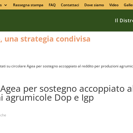
s
Rassegna stampa
FAQ
Contattaci
Dove siamo
Video
Galle
Il Dist
o, una strategia condivisa
tati su circolare Agea per sostegno accoppiato al reddito per produzioni agrumi
e Agea per sostegno accoppiato a
i agrumicole Dop e Igp
iche