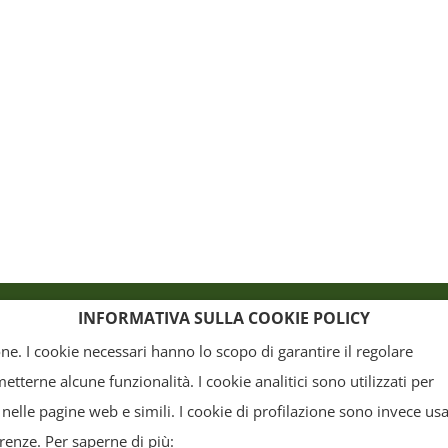
o
Crediti
INFORMATIVA SULLA COOKIE POLICY
ione. I cookie necessari hanno lo scopo di garantire il regolare
terne alcune funzionalità. I cookie analitici sono utilizzati per
, la grafica ed il layout) sono di proprietà del "Distretto Produttivo Agrumi di Sicilia" e tutelati
 nelle pagine web e simili. I cookie di profilazione sono invece usa
arte. Tutti i documenti presenti su questo sito, disponibili gratuitamente per il download, so
erenze. Per saperne di più: