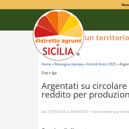
New
un territori
Home
»
Rassegna stampa
»
Articoli Anno 2025
»
Argen
Dop e Igp
Argentati su circolar
reddito per produzion
dal 27/03/2025 al 05/04/2025 – Varie testate giornalist