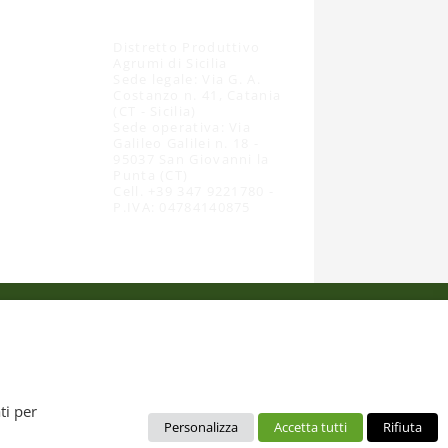
Distretto Produttivo
Agrumi di Sicilia
Sede legale: Via G. A.
Costanzo n. 41, Catania
(CT - Sicilia)
Sede operativa: Via
Galileo Galilei n. 18 -
95037 San Giovanni la
Punta (CT)
Cell. +39 347 9221780 -
P.IVA: 04784140875
 dal diritto d’autore. È pertanto vietato copiarli, pubblicarli,
ti per
Personalizza
Accetta tutti
Rifiuta
no da intendere esclusivamente per uso personale. Possono essere