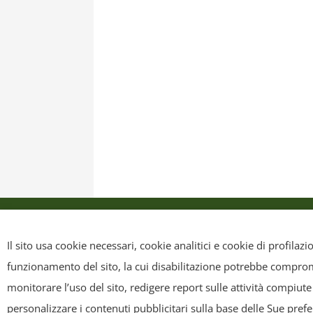
Privacy Policy
Cookie Policy
Mappa sit
Il sito usa cookie necessari, cookie analitici e cookie di profilaz
funzionamento del sito, la cui disabilitazione potrebbe compromet
Copyright
- Tutti i contenuti di questa pagina (i testi, le immagini
monitorare l’uso del sito, redigere report sulle attività compiute
riscriverli, commercializzarli, distribuirli, anche soltanto in p
personalizzare i contenuti pubblicitari sulla base delle Sue pref