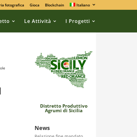
ria fotografica
Gioca
Blockchain
Italiano
retto
Le Attività
I Progetti
cole
l
Distretto Produttivo
Agrumi di Sicilia
News
Relazione fine mandato