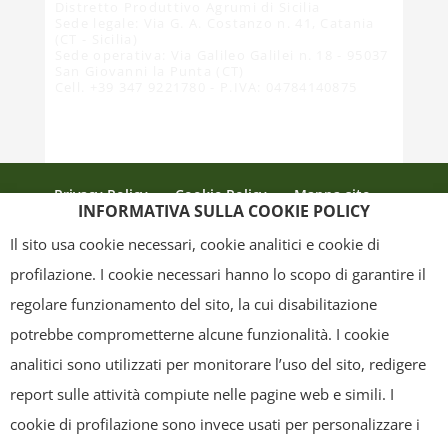
Distretto Produttivo Agrumi di Sicilia
Sede legale: Via G. A. Costanzo n. 41, Catania
(CT - Sicilia)
Sede operativa: Via Galileo Galilei n. 18 - 95037
San Giovanni la Punta (CT)
Cell. +39 347 9221780 - P.IVA: 04784140875
Privacy Policy
Cookie Policy
Mappa sito
INFORMATIVA SULLA COOKIE POLICY
Crediti
Il sito usa cookie necessari, cookie analitici e cookie di
profilazione. I cookie necessari hanno lo scopo di garantire il
regolare funzionamento del sito, la cui disabilitazione
Copyright
- Tutti i contenuti di questa pagina (i testi, le immagini, la
potrebbe comprometterne alcune funzionalità. I cookie
grafica ed il layout) sono di proprietà del "Distretto Produttivo Agrumi di
analitici sono utilizzati per monitorare l’uso del sito, redigere
Sicilia" e tutelati dal diritto d’autore. È pertanto vietato copiarli,
report sulle attività compiute nelle pagine web e simili. I
pubblicarli, riscriverli, commercializzarli, distribuirli, anche soltanto in
cookie di profilazione sono invece usati per personalizzare i
parte. Tutti i documenti presenti su questo sito, disponibili gratuitamente