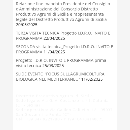
Relazione fine mandato Presidente del Consiglio
d’Amministrazione del Consorzio Distretto
Produttivo Agrumi di Sicilia e rappresentante
legale del Distretto Produttivo Agrumi di Sicilia
20/05/2025
TERZA VISITA TECNICA Progetto I.D.R.O. INVITO E
PROGRAMMA
22/04/2025
SECONDA visita tecnica_Progetto I.D.R.O. INVITO E
PROGRAMMA
11/04/2025
Progetto I.D.R.O. INVITO E PROGRAMMA prima
visita tecnica
25/03/2025
SLIDE EVENTO “FOCUS SULL’AGRUMICOLTURA
BIOLOGICA NEL MEDITERRANEO”
11/02/2025
Distretto Produttivo Agrumi di Sicilia
Sede legale: Via G. A. Costanzo n. 41, Catania
(CT - Sicilia)
Sede operativa: Via Galileo Galilei n. 18 - 95037
San Giovanni la Punta (CT)
Cell. +39 347 9221780 - P.IVA: 04784140875