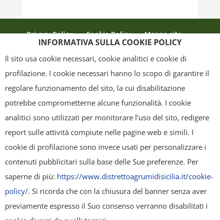
Privacy Policy
Cookie Policy
Mappa sito
INFORMATIVA SULLA COOKIE POLICY
Crediti
Il sito usa cookie necessari, cookie analitici e cookie di
profilazione. I cookie necessari hanno lo scopo di garantire il
regolare funzionamento del sito, la cui disabilitazione
Copyright
- Tutti i contenuti di questa pagina (i testi, le immagini, la
potrebbe comprometterne alcune funzionalità. I cookie
grafica ed il layout) sono di proprietà del "Distretto Produttivo Agrumi di
analitici sono utilizzati per monitorare l’uso del sito, redigere
Sicilia" e tutelati dal diritto d’autore. È pertanto vietato copiarli,
report sulle attività compiute nelle pagine web e simili. I
pubblicarli, riscriverli, commercializzarli, distribuirli, anche soltanto in
cookie di profilazione sono invece usati per personalizzare i
parte. Tutti i documenti presenti su questo sito, disponibili gratuitamente
contenuti pubblicitari sulla base delle Sue preferenze. Per
per il download, sono da intendere esclusivamente per uso personale.
saperne di più:
https://www.distrettoagrumidisicilia.it/cookie-
Possono essere ridistribuiti, sempre gratuitamente e senza alcun fine
policy/
. Si ricorda che con la chiusura del banner senza aver
illecito o commerciale, a condizione che non vengano alterati in nessuna
previamente espresso il Suo consenso verranno disabilitati i
forma (testi, immagini, grafica, layout), mantenendo chiaramente