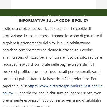
Privacy Policy
Cookie Policy
Mappa sito
INFORMATIVA SULLA COOKIE POLICY
Crediti
Il sito usa cookie necessari, cookie analitici e cookie di
profilazione. I cookie necessari hanno lo scopo di garantire il
regolare funzionamento del sito, la cui disabilitazione
Copyright
- Tutti i contenuti di questa pagina (i testi, le immagini, la
potrebbe comprometterne alcune funzionalità. I cookie
grafica ed il layout) sono di proprietà del "Distretto Produttivo Agrumi di
analitici sono utilizzati per monitorare l’uso del sito, redigere
Sicilia" e tutelati dal diritto d’autore. È pertanto vietato copiarli,
report sulle attività compiute nelle pagine web e simili. I
pubblicarli, riscriverli, commercializzarli, distribuirli, anche soltanto in
cookie di profilazione sono invece usati per personalizzare i
parte. Tutti i documenti presenti su questo sito, disponibili gratuitamente
contenuti pubblicitari sulla base delle Sue preferenze. Per
per il download, sono da intendere esclusivamente per uso personale.
saperne di più:
https://www.distrettoagrumidisicilia.it/cookie-
Possono essere ridistribuiti, sempre gratuitamente e senza alcun fine
policy/
. Si ricorda che con la chiusura del banner senza aver
illecito o commerciale, a condizione che non vengano alterati in nessuna
previamente espresso il Suo consenso verranno disabilitati i
forma (testi, immagini, grafica, layout), mantenendo chiaramente