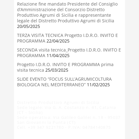
Relazione fine mandato Presidente del Consiglio
d’Amministrazione del Consorzio Distretto
Produttivo Agrumi di Sicilia e rappresentante
legale del Distretto Produttivo Agrumi di Sicilia
20/05/2025
TERZA VISITA TECNICA Progetto I.D.R.O. INVITO E
PROGRAMMA
22/04/2025
SECONDA visita tecnica_Progetto I.D.R.O. INVITO E
PROGRAMMA
11/04/2025
Progetto I.D.R.O. INVITO E PROGRAMMA prima
visita tecnica
25/03/2025
SLIDE EVENTO “FOCUS SULL’AGRUMICOLTURA
BIOLOGICA NEL MEDITERRANEO”
11/02/2025
Distretto Produttivo Agrumi di Sicilia
Sede legale: Via G. A. Costanzo n. 41, Catania
(CT - Sicilia)
Sede operativa: Via Galileo Galilei n. 18 - 95037
San Giovanni la Punta (CT)
Cell. +39 347 9221780 - P.IVA: 04784140875