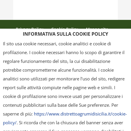
Privacy Policy
Cookie Policy
Mappa sito
INFORMATIVA SULLA COOKIE POLICY
Crediti
Il sito usa cookie necessari, cookie analitici e cookie di
profilazione. I cookie necessari hanno lo scopo di garantire il
regolare funzionamento del sito, la cui disabilitazione
Copyright
- Tutti i contenuti di questa pagina (i testi, le immagini, la
potrebbe comprometterne alcune funzionalità. I cookie
grafica ed il layout) sono di proprietà del "Distretto Produttivo Agrumi di
analitici sono utilizzati per monitorare l’uso del sito, redigere
Sicilia" e tutelati dal diritto d’autore. È pertanto vietato copiarli,
report sulle attività compiute nelle pagine web e simili. I
pubblicarli, riscriverli, commercializzarli, distribuirli, anche soltanto in
cookie di profilazione sono invece usati per personalizzare i
parte. Tutti i documenti presenti su questo sito, disponibili gratuitamente
contenuti pubblicitari sulla base delle Sue preferenze. Per
per il download, sono da intendere esclusivamente per uso personale.
saperne di più:
https://www.distrettoagrumidisicilia.it/cookie-
Possono essere ridistribuiti, sempre gratuitamente e senza alcun fine
policy/
. Si ricorda che con la chiusura del banner senza aver
illecito o commerciale, a condizione che non vengano alterati in nessuna