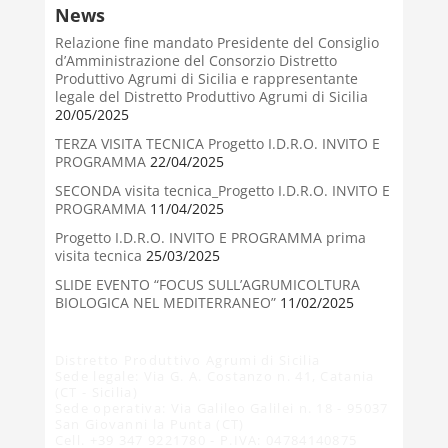
News
Relazione fine mandato Presidente del Consiglio
d’Amministrazione del Consorzio Distretto
Produttivo Agrumi di Sicilia e rappresentante
legale del Distretto Produttivo Agrumi di Sicilia
20/05/2025
TERZA VISITA TECNICA Progetto I.D.R.O. INVITO E
PROGRAMMA
22/04/2025
SECONDA visita tecnica_Progetto I.D.R.O. INVITO E
PROGRAMMA
11/04/2025
Progetto I.D.R.O. INVITO E PROGRAMMA prima
visita tecnica
25/03/2025
SLIDE EVENTO “FOCUS SULL’AGRUMICOLTURA
BIOLOGICA NEL MEDITERRANEO”
11/02/2025
Distretto Produttivo Agrumi di Sicilia
Sede legale: Via G. A. Costanzo n. 41, Catania
(CT - Sicilia)
Sede operativa: Via Galileo Galilei n. 18 - 95037
San Giovanni la Punta (CT)
Cell. +39 347 9221780 - P.IVA: 04784140875