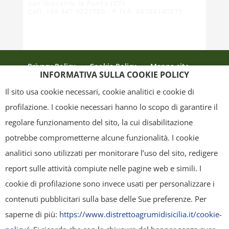
San Giovanni la Punta (CT)
Cell. +39 347 9221780 - P.IVA: 04784140875
Privacy Policy
Cookie Policy
Mappa sito
INFORMATIVA SULLA COOKIE POLICY
Crediti
Il sito usa cookie necessari, cookie analitici e cookie di
profilazione. I cookie necessari hanno lo scopo di garantire il
regolare funzionamento del sito, la cui disabilitazione
Copyright
- Tutti i contenuti di questa pagina (i testi, le immagini, la
potrebbe comprometterne alcune funzionalità. I cookie
grafica ed il layout) sono di proprietà del "Distretto Produttivo Agrumi di
analitici sono utilizzati per monitorare l’uso del sito, redigere
Sicilia" e tutelati dal diritto d’autore. È pertanto vietato copiarli,
report sulle attività compiute nelle pagine web e simili. I
pubblicarli, riscriverli, commercializzarli, distribuirli, anche soltanto in
cookie di profilazione sono invece usati per personalizzare i
parte. Tutti i documenti presenti su questo sito, disponibili gratuitamente
contenuti pubblicitari sulla base delle Sue preferenze. Per
per il download, sono da intendere esclusivamente per uso personale.
saperne di più:
https://www.distrettoagrumidisicilia.it/cookie-
Possono essere ridistribuiti, sempre gratuitamente e senza alcun fine