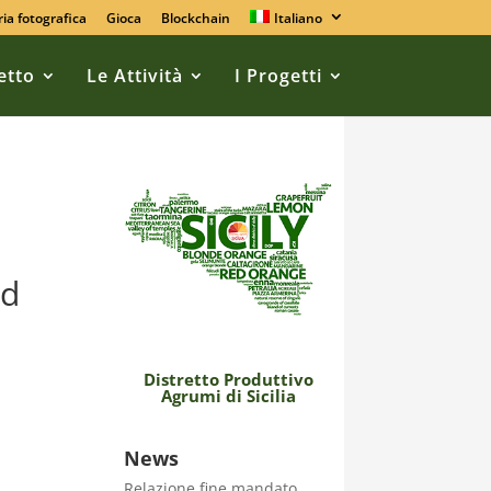
ria fotografica
Gioca
Blockchain
Italiano
retto
Le Attività
I Progetti
od
Distretto Produttivo
Agrumi di Sicilia
News
Relazione fine mandato