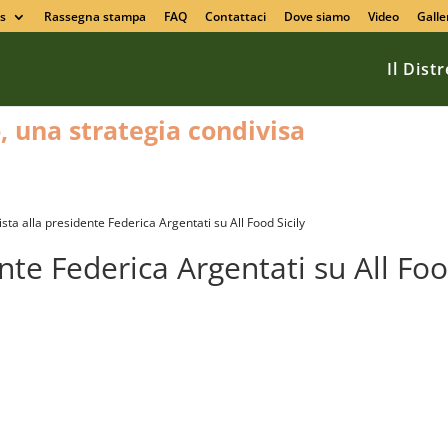
s
Rassegna stampa
FAQ
Contattaci
Dove siamo
Video
Galle
Il Dist
o, una strategia condivisa
ista alla presidente Federica Argentati su All Food Sicily
ente Federica Argentati su All Fo