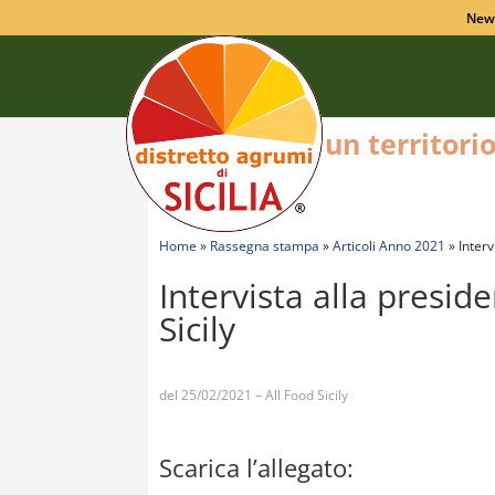
New
un territori
Home
»
Rassegna stampa
»
Articoli Anno 2021
»
Interv
Intervista alla presid
Sicily
del 25/02/2021 – All Food Sicily
Scarica l’allegato: