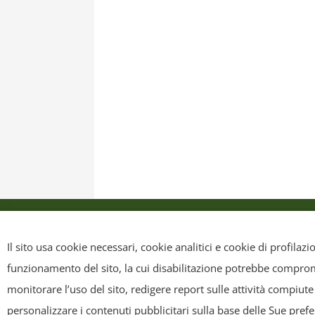
Privacy Policy
Cookie Policy
Mappa sit
Il sito usa cookie necessari, cookie analitici e cookie di profilaz
funzionamento del sito, la cui disabilitazione potrebbe compromet
Copyright
- Tutti i contenuti di questa pagina (i testi, le immagini
monitorare l’uso del sito, redigere report sulle attività compiute
riscriverli, commercializzarli, distribuirli, anche soltanto in p
personalizzare i contenuti pubblicitari sulla base delle Sue pref