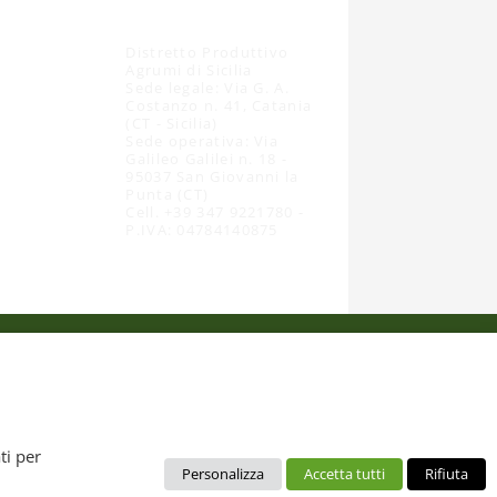
Distretto Produttivo
Agrumi di Sicilia
Sede legale: Via G. A.
Costanzo n. 41, Catania
(CT - Sicilia)
Sede operativa: Via
Galileo Galilei n. 18 -
95037 San Giovanni la
Punta (CT)
Cell. +39 347 9221780 -
P.IVA: 04784140875
 dal diritto d’autore. È pertanto vietato copiarli, pubblicarli,
ti per
Personalizza
Accetta tutti
Rifiuta
no da intendere esclusivamente per uso personale. Possono essere