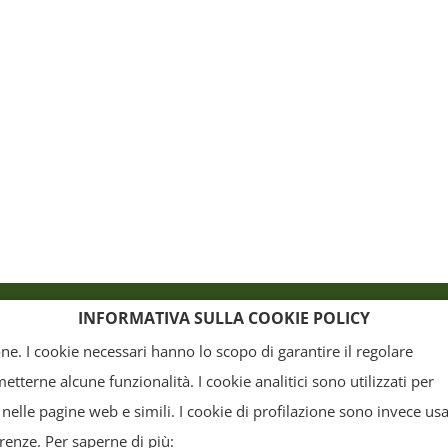
o
Crediti
INFORMATIVA SULLA COOKIE POLICY
ione. I cookie necessari hanno lo scopo di garantire il regolare
terne alcune funzionalità. I cookie analitici sono utilizzati per
, la grafica ed il layout) sono di proprietà del "Distretto Produttivo Agrumi di Sicilia" e tutelati
 nelle pagine web e simili. I cookie di profilazione sono invece usa
arte. Tutti i documenti presenti su questo sito, disponibili gratuitamente per il download, so
erenze. Per saperne di più: