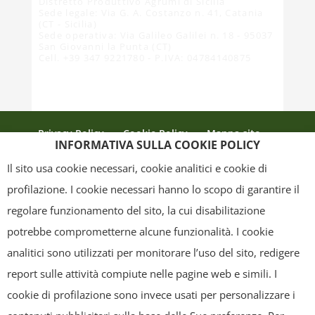
Distretto Produttivo Agrumi di Sicilia
Sede legale: Via G. A. Costanzo n. 41, Catania
(CT - Sicilia)
Sede operativa: Via Galileo Galilei n. 18 - 95037
San Giovanni la Punta (CT)
Cell. +39 347 9221780 - P.IVA: 04784140875
Privacy Policy
Cookie Policy
Mappa sito
INFORMATIVA SULLA COOKIE POLICY
Crediti
Il sito usa cookie necessari, cookie analitici e cookie di
profilazione. I cookie necessari hanno lo scopo di garantire il
regolare funzionamento del sito, la cui disabilitazione
Copyright
- Tutti i contenuti di questa pagina (i testi, le immagini, la
potrebbe comprometterne alcune funzionalità. I cookie
grafica ed il layout) sono di proprietà del "Distretto Produttivo Agrumi di
analitici sono utilizzati per monitorare l’uso del sito, redigere
Sicilia" e tutelati dal diritto d’autore. È pertanto vietato copiarli,
report sulle attività compiute nelle pagine web e simili. I
pubblicarli, riscriverli, commercializzarli, distribuirli, anche soltanto in
cookie di profilazione sono invece usati per personalizzare i
parte. Tutti i documenti presenti su questo sito, disponibili gratuitamente