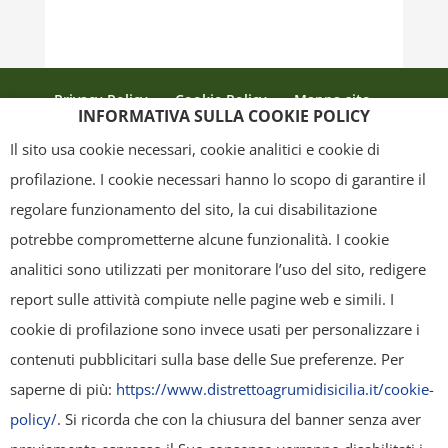
Privacy Policy
Cookie Policy
Mappa sito
INFORMATIVA SULLA COOKIE POLICY
Crediti
Il sito usa cookie necessari, cookie analitici e cookie di
profilazione. I cookie necessari hanno lo scopo di garantire il
regolare funzionamento del sito, la cui disabilitazione
Copyright
- Tutti i contenuti di questa pagina (i testi, le immagini, la
potrebbe comprometterne alcune funzionalità. I cookie
grafica ed il layout) sono di proprietà del "Distretto Produttivo Agrumi di
analitici sono utilizzati per monitorare l’uso del sito, redigere
Sicilia" e tutelati dal diritto d’autore. È pertanto vietato copiarli,
report sulle attività compiute nelle pagine web e simili. I
pubblicarli, riscriverli, commercializzarli, distribuirli, anche soltanto in
cookie di profilazione sono invece usati per personalizzare i
parte. Tutti i documenti presenti su questo sito, disponibili gratuitamente
contenuti pubblicitari sulla base delle Sue preferenze. Per
per il download, sono da intendere esclusivamente per uso personale.
saperne di più:
https://www.distrettoagrumidisicilia.it/cookie-
Possono essere ridistribuiti, sempre gratuitamente e senza alcun fine
policy/
. Si ricorda che con la chiusura del banner senza aver
illecito o commerciale, a condizione che non vengano alterati in nessuna