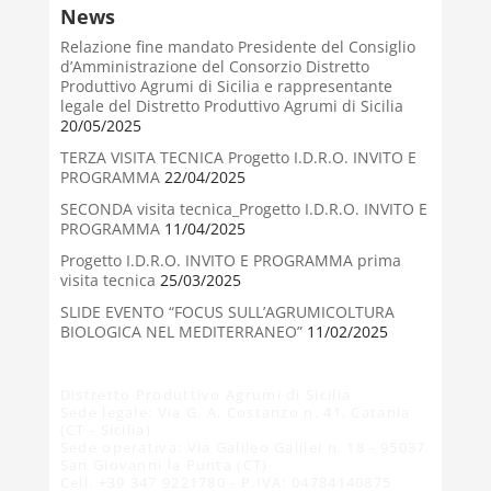
News
Relazione fine mandato Presidente del Consiglio
d’Amministrazione del Consorzio Distretto
Produttivo Agrumi di Sicilia e rappresentante
legale del Distretto Produttivo Agrumi di Sicilia
20/05/2025
TERZA VISITA TECNICA Progetto I.D.R.O. INVITO E
PROGRAMMA
22/04/2025
SECONDA visita tecnica_Progetto I.D.R.O. INVITO E
PROGRAMMA
11/04/2025
Progetto I.D.R.O. INVITO E PROGRAMMA prima
visita tecnica
25/03/2025
SLIDE EVENTO “FOCUS SULL’AGRUMICOLTURA
BIOLOGICA NEL MEDITERRANEO”
11/02/2025
Distretto Produttivo Agrumi di Sicilia
Sede legale: Via G. A. Costanzo n. 41, Catania
(CT - Sicilia)
Sede operativa: Via Galileo Galilei n. 18 - 95037
San Giovanni la Punta (CT)
Cell. +39 347 9221780 - P.IVA: 04784140875