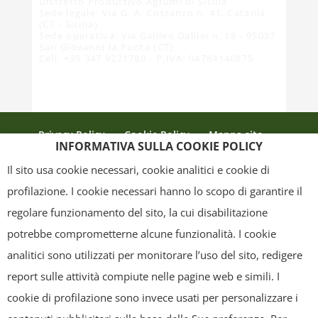
Distretto Produttivo Agrumi di Sicilia
Sede legale: Via G. A. Costanzo n. 41, Catania
(CT - Sicilia)
Sede operativa: Via Galileo Galilei n. 18 - 95037
San Giovanni la Punta (CT)
Cell. +39 347 9221780 - P.IVA: 04784140875
Privacy Policy
Cookie Policy
Mappa sito
INFORMATIVA SULLA COOKIE POLICY
Crediti
Il sito usa cookie necessari, cookie analitici e cookie di
profilazione. I cookie necessari hanno lo scopo di garantire il
regolare funzionamento del sito, la cui disabilitazione
Copyright
- Tutti i contenuti di questa pagina (i testi, le immagini, la
potrebbe comprometterne alcune funzionalità. I cookie
grafica ed il layout) sono di proprietà del "Distretto Produttivo Agrumi di
analitici sono utilizzati per monitorare l’uso del sito, redigere
Sicilia" e tutelati dal diritto d’autore. È pertanto vietato copiarli,
report sulle attività compiute nelle pagine web e simili. I
pubblicarli, riscriverli, commercializzarli, distribuirli, anche soltanto in
cookie di profilazione sono invece usati per personalizzare i
parte. Tutti i documenti presenti su questo sito, disponibili gratuitamente