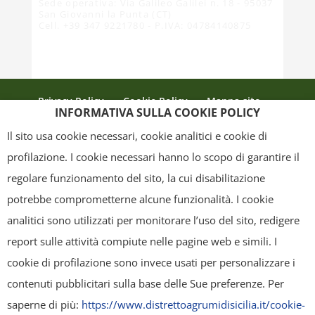
Sede operativa: Via Galileo Galilei n. 18 - 95037
San Giovanni la Punta (CT)
Cell. +39 347 9221780 - P.IVA: 04784140875
Privacy Policy
Cookie Policy
Mappa sito
INFORMATIVA SULLA COOKIE POLICY
Crediti
Il sito usa cookie necessari, cookie analitici e cookie di
profilazione. I cookie necessari hanno lo scopo di garantire il
regolare funzionamento del sito, la cui disabilitazione
Copyright
- Tutti i contenuti di questa pagina (i testi, le immagini, la
potrebbe comprometterne alcune funzionalità. I cookie
grafica ed il layout) sono di proprietà del "Distretto Produttivo Agrumi di
analitici sono utilizzati per monitorare l’uso del sito, redigere
Sicilia" e tutelati dal diritto d’autore. È pertanto vietato copiarli,
report sulle attività compiute nelle pagine web e simili. I
pubblicarli, riscriverli, commercializzarli, distribuirli, anche soltanto in
cookie di profilazione sono invece usati per personalizzare i
parte. Tutti i documenti presenti su questo sito, disponibili gratuitamente
contenuti pubblicitari sulla base delle Sue preferenze. Per
per il download, sono da intendere esclusivamente per uso personale.
saperne di più:
https://www.distrettoagrumidisicilia.it/cookie-
Possono essere ridistribuiti, sempre gratuitamente e senza alcun fine