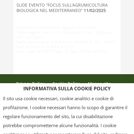
SLIDE EVENTO “FOCUS SULL’AGRUMICOLTURA
BIOLOGICA NEL MEDITERRANEO”
11/02/2025
Distretto Produttivo Agrumi di Sicilia
Sede legale: Via G. A. Costanzo n. 41, Catania
(CT - Sicilia)
Sede operativa: Via Galileo Galilei n. 18 - 95037
San Giovanni la Punta (CT)
Cell. +39 347 9221780 - P.IVA: 04784140875
Privacy Policy
Cookie Policy
Mappa sito
INFORMATIVA SULLA COOKIE POLICY
Crediti
Il sito usa cookie necessari, cookie analitici e cookie di
profilazione. I cookie necessari hanno lo scopo di garantire il
regolare funzionamento del sito, la cui disabilitazione
Copyright
- Tutti i contenuti di questa pagina (i testi, le immagini, la
potrebbe comprometterne alcune funzionalità. I cookie
grafica ed il layout) sono di proprietà del "Distretto Produttivo Agrumi di