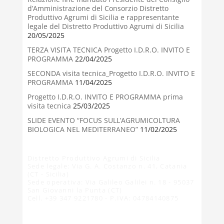
d’Amministrazione del Consorzio Distretto
Produttivo Agrumi di Sicilia e rappresentante
legale del Distretto Produttivo Agrumi di Sicilia
20/05/2025
TERZA VISITA TECNICA Progetto I.D.R.O. INVITO E
PROGRAMMA
22/04/2025
SECONDA visita tecnica_Progetto I.D.R.O. INVITO E
PROGRAMMA
11/04/2025
Progetto I.D.R.O. INVITO E PROGRAMMA prima
visita tecnica
25/03/2025
SLIDE EVENTO “FOCUS SULL’AGRUMICOLTURA
BIOLOGICA NEL MEDITERRANEO”
11/02/2025
Distretto Produttivo Agrumi di Sicilia
Sede legale: Via G. A. Costanzo n. 41, Catania
(CT - Sicilia)
Sede operativa: Via Galileo Galilei n. 18 - 95037
San Giovanni la Punta (CT)
Cell. +39 347 9221780 - P.IVA: 04784140875