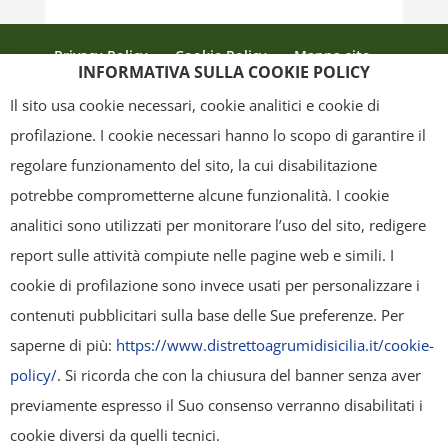
Privacy Policy
Cookie Policy
Mappa sito
INFORMATIVA SULLA COOKIE POLICY
Crediti
Il sito usa cookie necessari, cookie analitici e cookie di
profilazione. I cookie necessari hanno lo scopo di garantire il
regolare funzionamento del sito, la cui disabilitazione
Copyright
- Tutti i contenuti di questa pagina (i testi, le immagini, la
potrebbe comprometterne alcune funzionalità. I cookie
grafica ed il layout) sono di proprietà del "Distretto Produttivo Agrumi di
analitici sono utilizzati per monitorare l’uso del sito, redigere
Sicilia" e tutelati dal diritto d’autore. È pertanto vietato copiarli,
report sulle attività compiute nelle pagine web e simili. I
pubblicarli, riscriverli, commercializzarli, distribuirli, anche soltanto in
cookie di profilazione sono invece usati per personalizzare i
parte. Tutti i documenti presenti su questo sito, disponibili gratuitamente
contenuti pubblicitari sulla base delle Sue preferenze. Per
per il download, sono da intendere esclusivamente per uso personale.
saperne di più:
https://www.distrettoagrumidisicilia.it/cookie-
Possono essere ridistribuiti, sempre gratuitamente e senza alcun fine
policy/
. Si ricorda che con la chiusura del banner senza aver
illecito o commerciale, a condizione che non vengano alterati in nessuna
previamente espresso il Suo consenso verranno disabilitati i
forma (testi, immagini, grafica, layout), mantenendo chiaramente
cookie diversi da quelli tecnici.