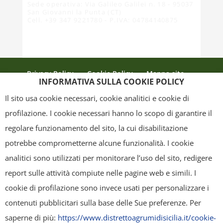
Sede operativa: Via Galileo Galilei n. 18 - 95037
San Giovanni la Punta (CT)
Cell. +39 347 9221780 - P.IVA: 04784140875
Privacy Policy
Cookie Policy
Mappa sito
INFORMATIVA SULLA COOKIE POLICY
Crediti
Il sito usa cookie necessari, cookie analitici e cookie di
profilazione. I cookie necessari hanno lo scopo di garantire il
regolare funzionamento del sito, la cui disabilitazione
Copyright
- Tutti i contenuti di questa pagina (i testi, le immagini, la
potrebbe comprometterne alcune funzionalità. I cookie
grafica ed il layout) sono di proprietà del "Distretto Produttivo Agrumi di
analitici sono utilizzati per monitorare l’uso del sito, redigere
Sicilia" e tutelati dal diritto d’autore. È pertanto vietato copiarli,
report sulle attività compiute nelle pagine web e simili. I
pubblicarli, riscriverli, commercializzarli, distribuirli, anche soltanto in
cookie di profilazione sono invece usati per personalizzare i
parte. Tutti i documenti presenti su questo sito, disponibili gratuitamente
contenuti pubblicitari sulla base delle Sue preferenze. Per
per il download, sono da intendere esclusivamente per uso personale.
saperne di più:
https://www.distrettoagrumidisicilia.it/cookie-