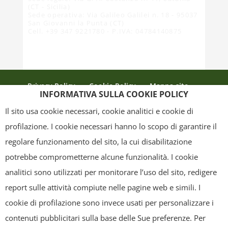
(CT - Sicilia)
Sede operativa: Via Galileo Galilei n. 18 - 95037
San Giovanni la Punta (CT)
Cell. +39 347 9221780 - P.IVA: 04784140875
Privacy Policy
Cookie Policy
Mappa sito
INFORMATIVA SULLA COOKIE POLICY
Crediti
Il sito usa cookie necessari, cookie analitici e cookie di
profilazione. I cookie necessari hanno lo scopo di garantire il
regolare funzionamento del sito, la cui disabilitazione
Copyright
- Tutti i contenuti di questa pagina (i testi, le immagini, la
potrebbe comprometterne alcune funzionalità. I cookie
grafica ed il layout) sono di proprietà del "Distretto Produttivo Agrumi di
analitici sono utilizzati per monitorare l’uso del sito, redigere
Sicilia" e tutelati dal diritto d’autore. È pertanto vietato copiarli,
report sulle attività compiute nelle pagine web e simili. I
pubblicarli, riscriverli, commercializzarli, distribuirli, anche soltanto in
cookie di profilazione sono invece usati per personalizzare i
parte. Tutti i documenti presenti su questo sito, disponibili gratuitamente
contenuti pubblicitari sulla base delle Sue preferenze. Per
per il download, sono da intendere esclusivamente per uso personale.