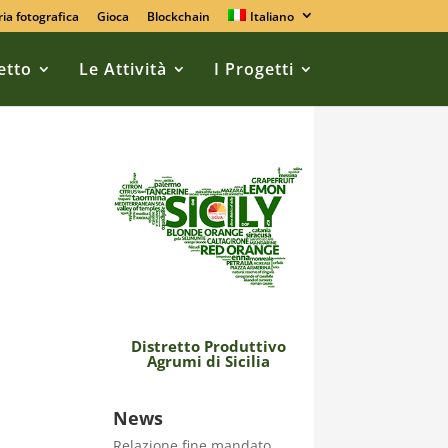
ria fotografica
Gioca
Blockchain
Italiano
retto
Le Attività
I Progetti
Distretto Produttivo
Agrumi di Sicilia
,
News
Relazione fine mandato