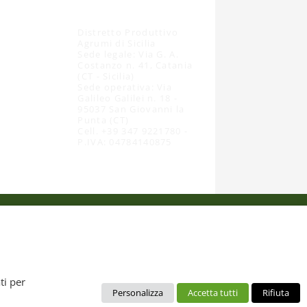
Distretto Produttivo
Agrumi di Sicilia
Sede legale: Via G. A.
Costanzo n. 41, Catania
(CT - Sicilia)
Sede operativa: Via
Galileo Galilei n. 18 -
95037 San Giovanni la
Punta (CT)
Cell. +39 347 9221780 -
P.IVA: 04784140875
 dal diritto d’autore. È pertanto vietato copiarli, pubblicarli,
ti per
Personalizza
Accetta tutti
Rifiuta
no da intendere esclusivamente per uso personale. Possono essere