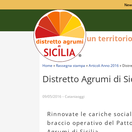
New
un territori
Home
»
Rassegna stampa
»
Articoli Anno 2016
»
Distre
Distretto Agrumi di Sic
09/05/2016 – Cataniaoggi
Rinnovate le cariche social
braccio operativo del Patto
Agrumi di Sicilia.