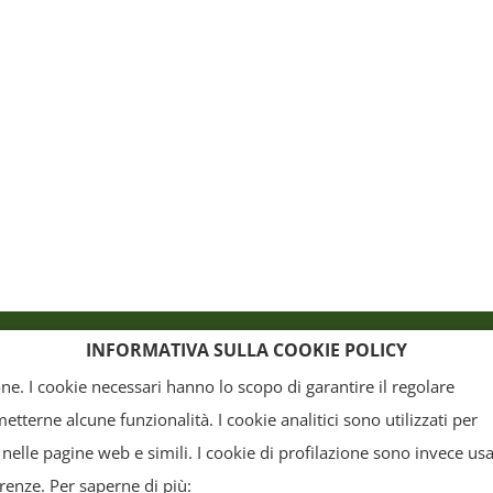
o
Crediti
INFORMATIVA SULLA COOKIE POLICY
ione. I cookie necessari hanno lo scopo di garantire il regolare
terne alcune funzionalità. I cookie analitici sono utilizzati per
, la grafica ed il layout) sono di proprietà del "Distretto Produttivo Agrumi di Sicilia" e tutelati
 nelle pagine web e simili. I cookie di profilazione sono invece usa
arte. Tutti i documenti presenti su questo sito, disponibili gratuitamente per il download, so
erenze. Per saperne di più: