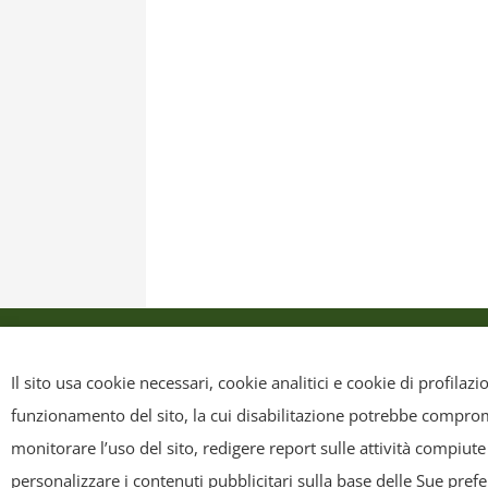
Privacy Policy
Cookie Policy
Mappa sit
Il sito usa cookie necessari, cookie analitici e cookie di profilaz
funzionamento del sito, la cui disabilitazione potrebbe compromet
Copyright
- Tutti i contenuti di questa pagina (i testi, le immagini
monitorare l’uso del sito, redigere report sulle attività compiute
riscriverli, commercializzarli, distribuirli, anche soltanto in p
personalizzare i contenuti pubblicitari sulla base delle Sue pref