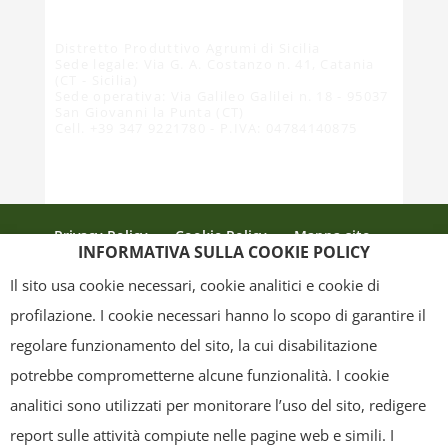
Distretto Produttivo Agrumi di Sicilia
Sede legale: Via G. A. Costanzo n. 41, Catania
(CT - Sicilia)
Sede operativa: Via Galileo Galilei n. 18 - 95037
San Giovanni la Punta (CT)
Cell. +39 347 9221780 - P.IVA: 04784140875
Privacy Policy
Cookie Policy
Mappa sito
INFORMATIVA SULLA COOKIE POLICY
Crediti
Il sito usa cookie necessari, cookie analitici e cookie di
profilazione. I cookie necessari hanno lo scopo di garantire il
regolare funzionamento del sito, la cui disabilitazione
Copyright
- Tutti i contenuti di questa pagina (i testi, le immagini, la
potrebbe comprometterne alcune funzionalità. I cookie
grafica ed il layout) sono di proprietà del "Distretto Produttivo Agrumi di
analitici sono utilizzati per monitorare l’uso del sito, redigere
Sicilia" e tutelati dal diritto d’autore. È pertanto vietato copiarli,
report sulle attività compiute nelle pagine web e simili. I