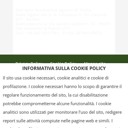
Distretto Produttivo Agrumi di Sicilia
Sede legale: Via G. A. Costanzo n. 41, Catania
(CT - Sicilia)
Sede operativa: Via Galileo Galilei n. 18 - 95037
San Giovanni la Punta (CT)
Cell. +39 347 9221780 - P.IVA: 04784140875
Privacy Policy
Cookie Policy
Mappa sito
INFORMATIVA SULLA COOKIE POLICY
Crediti
Il sito usa cookie necessari, cookie analitici e cookie di
profilazione. I cookie necessari hanno lo scopo di garantire il
regolare funzionamento del sito, la cui disabilitazione
Copyright
- Tutti i contenuti di questa pagina (i testi, le immagini, la
potrebbe comprometterne alcune funzionalità. I cookie
grafica ed il layout) sono di proprietà del "Distretto Produttivo Agrumi di
analitici sono utilizzati per monitorare l’uso del sito, redigere
Sicilia" e tutelati dal diritto d’autore. È pertanto vietato copiarli,
report sulle attività compiute nelle pagine web e simili. I
pubblicarli, riscriverli, commercializzarli, distribuirli, anche soltanto in