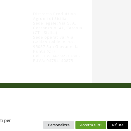
Distretto Produttivo
Agrumi di Sicilia
Sede legale: Via G. A.
Costanzo n. 41, Catania
(CT - Sicilia)
Sede operativa: Via
Galileo Galilei n. 18 -
95037 San Giovanni la
Punta (CT)
Cell. +39 347 9221780 -
P.IVA: 04784140875
 dal diritto d’autore. È pertanto vietato copiarli, pubblicarli,
ti per
Personalizza
Accetta tutti
Rifiuta
no da intendere esclusivamente per uso personale. Possono essere