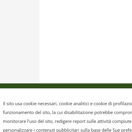
Privacy Policy
Cookie Policy
Mappa sit
Il sito usa cookie necessari, cookie analitici e cookie di profilaz
funzionamento del sito, la cui disabilitazione potrebbe compromet
Copyright
- Tutti i contenuti di questa pagina (i testi, le immagini
monitorare l’uso del sito, redigere report sulle attività compiute
riscriverli, commercializzarli, distribuirli, anche soltanto in p
personalizzare i contenuti pubblicitari sulla base delle Sue pref