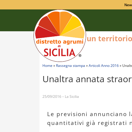
New
un territori
Home
»
Rassegna stampa
»
Articoli Anno 2016
»
Unalt
Unaltra annata straor
25/09/2016 – La Sicilia
Le previsioni annunciano l
quantitativi già registrati