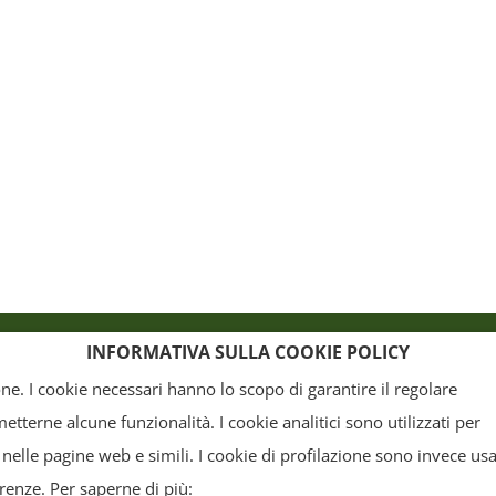
o
Crediti
INFORMATIVA SULLA COOKIE POLICY
ione. I cookie necessari hanno lo scopo di garantire il regolare
terne alcune funzionalità. I cookie analitici sono utilizzati per
, la grafica ed il layout) sono di proprietà del "Distretto Produttivo Agrumi di Sicilia" e tutelati
 nelle pagine web e simili. I cookie di profilazione sono invece usa
arte. Tutti i documenti presenti su questo sito, disponibili gratuitamente per il download, so
erenze. Per saperne di più: