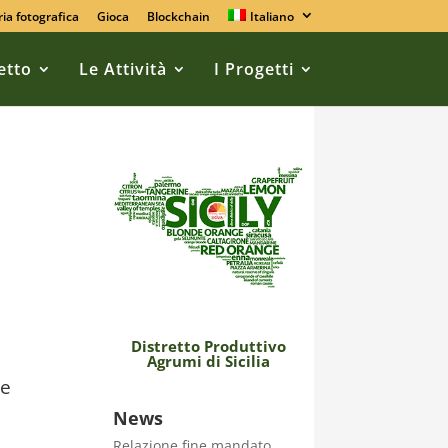
ria fotografica
Gioca
Blockchain
Italiano
retto
Le Attività
I Progetti
Distretto Produttivo
Agrumi di Sicilia
 e
News
Relazione fine mandato