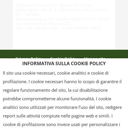
Distretto Produttivo Agrumi di Sicilia
Sede legale: Via G. A. Costanzo n. 41, Catania
(CT - Sicilia)
Sede operativa: Via Galileo Galilei n. 18 - 95037
San Giovanni la Punta (CT)
Cell. +39 347 9221780 - P.IVA: 04784140875
Privacy Policy
Cookie Policy
Mappa sito
INFORMATIVA SULLA COOKIE POLICY
Crediti
Il sito usa cookie necessari, cookie analitici e cookie di
profilazione. I cookie necessari hanno lo scopo di garantire il
regolare funzionamento del sito, la cui disabilitazione
Copyright
- Tutti i contenuti di questa pagina (i testi, le immagini, la
potrebbe comprometterne alcune funzionalità. I cookie
grafica ed il layout) sono di proprietà del "Distretto Produttivo Agrumi di
analitici sono utilizzati per monitorare l’uso del sito, redigere
Sicilia" e tutelati dal diritto d’autore. È pertanto vietato copiarli,
report sulle attività compiute nelle pagine web e simili. I
pubblicarli, riscriverli, commercializzarli, distribuirli, anche soltanto in
cookie di profilazione sono invece usati per personalizzare i