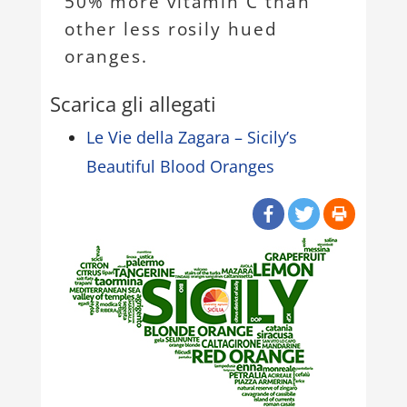
50% more vitamin C than
other less rosily hued
oranges.
Scarica gli allegati
Le Vie della Zagara – Sicily’s
Beautiful Blood Oranges