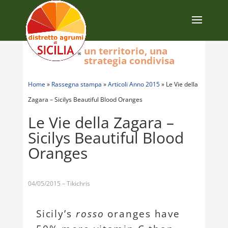
un territorio, una
strategia condivisa
Home
»
Rassegna stampa
»
Articoli Anno 2015
»
Le Vie della
Zagara – Sicilys Beautiful Blood Oranges
Le Vie della Zagara –
Sicilys Beautiful Blood
Oranges
04/05/2015 – Tikichris
Sicily’s
rosso
oranges have