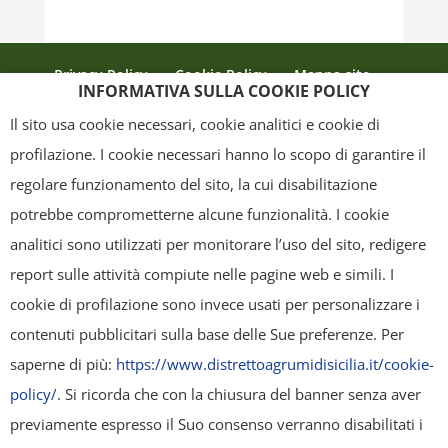
Privacy Policy
Cookie Policy
Mappa sito
INFORMATIVA SULLA COOKIE POLICY
Crediti
Il sito usa cookie necessari, cookie analitici e cookie di
profilazione. I cookie necessari hanno lo scopo di garantire il
regolare funzionamento del sito, la cui disabilitazione
Copyright
- Tutti i contenuti di questa pagina (i testi, le immagini, la
potrebbe comprometterne alcune funzionalità. I cookie
grafica ed il layout) sono di proprietà del "Distretto Produttivo Agrumi di
analitici sono utilizzati per monitorare l’uso del sito, redigere
Sicilia" e tutelati dal diritto d’autore. È pertanto vietato copiarli,
report sulle attività compiute nelle pagine web e simili. I
pubblicarli, riscriverli, commercializzarli, distribuirli, anche soltanto in
cookie di profilazione sono invece usati per personalizzare i
parte. Tutti i documenti presenti su questo sito, disponibili gratuitamente
contenuti pubblicitari sulla base delle Sue preferenze. Per
per il download, sono da intendere esclusivamente per uso personale.
saperne di più:
https://www.distrettoagrumidisicilia.it/cookie-
Possono essere ridistribuiti, sempre gratuitamente e senza alcun fine
policy/
. Si ricorda che con la chiusura del banner senza aver
illecito o commerciale, a condizione che non vengano alterati in nessuna
previamente espresso il Suo consenso verranno disabilitati i
forma (testi, immagini, grafica, layout), mantenendo chiaramente