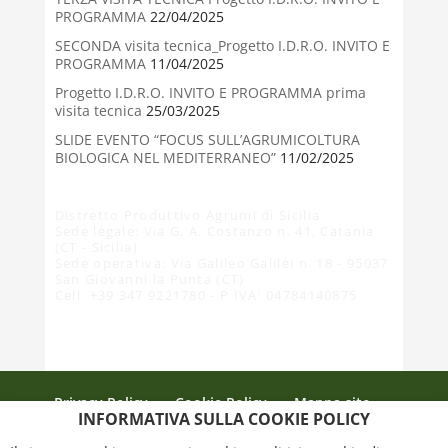
PROGRAMMA
22/04/2025
SECONDA visita tecnica_Progetto I.D.R.O. INVITO E
PROGRAMMA
11/04/2025
Progetto I.D.R.O. INVITO E PROGRAMMA prima
visita tecnica
25/03/2025
SLIDE EVENTO “FOCUS SULL’AGRUMICOLTURA
BIOLOGICA NEL MEDITERRANEO”
11/02/2025
Distretto Produttivo Agrumi di Sicilia
Sede legale: Via G. A. Costanzo n. 41, Catania
(CT - Sicilia)
Sede operativa: Via Galileo Galilei n. 18 - 95037
San Giovanni la Punta (CT)
Cell. +39 347 9221780 - P.IVA: 04784140875
Privacy Policy
Cookie Policy
Mappa sito
INFORMATIVA SULLA COOKIE POLICY
Crediti