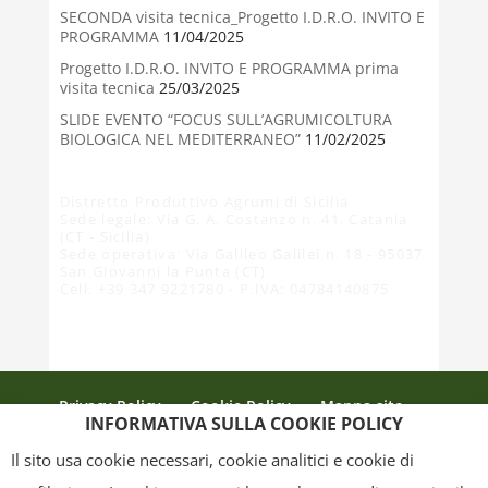
SECONDA visita tecnica_Progetto I.D.R.O. INVITO E
PROGRAMMA
11/04/2025
Progetto I.D.R.O. INVITO E PROGRAMMA prima
visita tecnica
25/03/2025
SLIDE EVENTO “FOCUS SULL’AGRUMICOLTURA
BIOLOGICA NEL MEDITERRANEO”
11/02/2025
Distretto Produttivo Agrumi di Sicilia
Sede legale: Via G. A. Costanzo n. 41, Catania
(CT - Sicilia)
Sede operativa: Via Galileo Galilei n. 18 - 95037
San Giovanni la Punta (CT)
Cell. +39 347 9221780 - P.IVA: 04784140875
Privacy Policy
Cookie Policy
Mappa sito
INFORMATIVA SULLA COOKIE POLICY
Crediti
Il sito usa cookie necessari, cookie analitici e cookie di