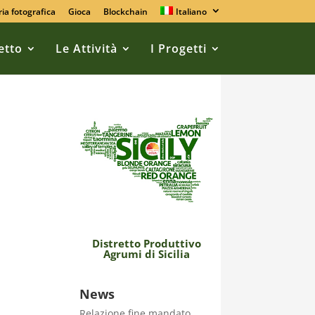
ria fotografica
Gioca
Blockchain
Italiano
retto
Le Attività
I Progetti
Distretto Produttivo
Agrumi di Sicilia
News
Relazione fine mandato