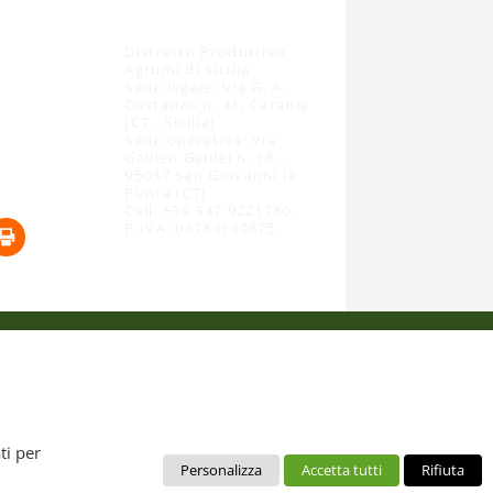
Distretto Produttivo
Agrumi di Sicilia
Sede legale: Via G. A.
Costanzo n. 41, Catania
(CT - Sicilia)
Sede operativa: Via
Galileo Galilei n. 18 -
95037 San Giovanni la
Punta (CT)
Cell. +39 347 9221780 -
P.IVA: 04784140875
 dal diritto d’autore. È pertanto vietato copiarli, pubblicarli,
ti per
Personalizza
Accetta tutti
Rifiuta
no da intendere esclusivamente per uso personale. Possono essere