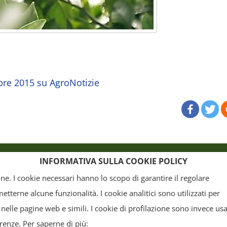
mbre 2015 su AgroNotizie
o
Crediti
INFORMATIVA SULLA COOKIE POLICY
ione. I cookie necessari hanno lo scopo di garantire il regolare
terne alcune funzionalità. I cookie analitici sono utilizzati per
, la grafica ed il layout) sono di proprietà del "Distretto Produttivo Agrumi di Sicilia" e tutelati
 nelle pagine web e simili. I cookie di profilazione sono invece usa
arte. Tutti i documenti presenti su questo sito, disponibili gratuitamente per il download, so
erenze. Per saperne di più: