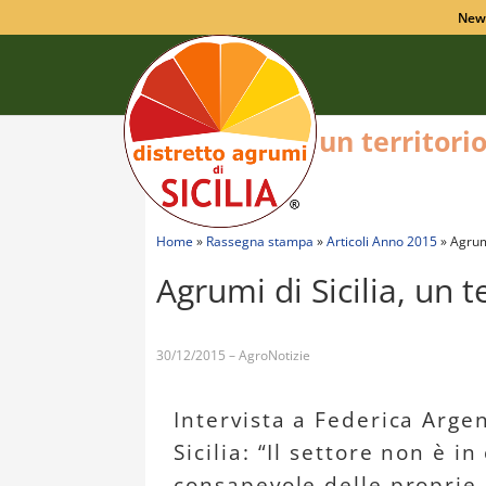
New
un territori
Home
»
Rassegna stampa
»
Articoli Anno 2015
»
Agrumi
Agrumi di Sicilia, un 
30/12/2015 – AgroNotizie
Intervista a Federica Argen
Sicilia: “Il settore non è 
consapevole delle proprie p