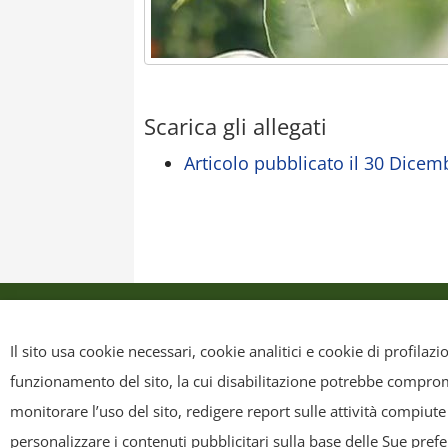
Scarica gli allegati
Articolo pubblicato il 30 Dice
Privacy Policy
Cookie Policy
Mappa sit
Il sito usa cookie necessari, cookie analitici e cookie di profilaz
funzionamento del sito, la cui disabilitazione potrebbe compromet
Copyright
- Tutti i contenuti di questa pagina (i testi, le immagini
monitorare l’uso del sito, redigere report sulle attività compiute
riscriverli, commercializzarli, distribuirli, anche soltanto in p
personalizzare i contenuti pubblicitari sulla base delle Sue pref