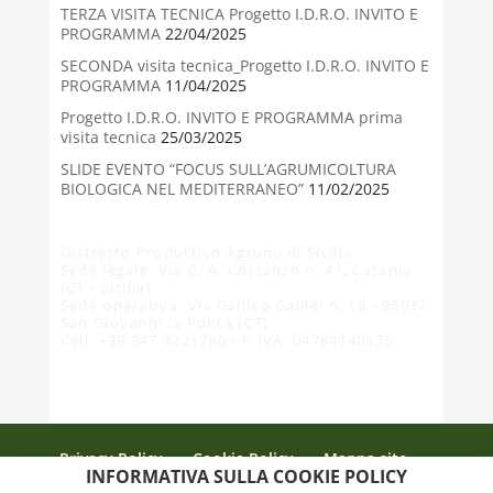
TERZA VISITA TECNICA Progetto I.D.R.O. INVITO E
PROGRAMMA
22/04/2025
SECONDA visita tecnica_Progetto I.D.R.O. INVITO E
PROGRAMMA
11/04/2025
Progetto I.D.R.O. INVITO E PROGRAMMA prima
visita tecnica
25/03/2025
SLIDE EVENTO “FOCUS SULL’AGRUMICOLTURA
BIOLOGICA NEL MEDITERRANEO”
11/02/2025
Distretto Produttivo Agrumi di Sicilia
Sede legale: Via G. A. Costanzo n. 41, Catania
(CT - Sicilia)
Sede operativa: Via Galileo Galilei n. 18 - 95037
San Giovanni la Punta (CT)
Cell. +39 347 9221780 - P.IVA: 04784140875
Privacy Policy
Cookie Policy
Mappa sito
INFORMATIVA SULLA COOKIE POLICY