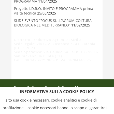
PROGRAMMA
11/04/2025
Progetto I.D.R.O. INVITO E PROGRAMMA prima
visita tecnica
25/03/2025
SLIDE EVENTO “FOCUS SULL’AGRUMICOLTURA
BIOLOGICA NEL MEDITERRANEO”
11/02/2025
Distretto Produttivo Agrumi di Sicilia
Sede legale: Via G. A. Costanzo n. 41, Catania
(CT - Sicilia)
Sede operativa: Via Galileo Galilei n. 18 - 95037
San Giovanni la Punta (CT)
Cell. +39 347 9221780 - P.IVA: 04784140875
Privacy Policy
Cookie Policy
Mappa sito
INFORMATIVA SULLA COOKIE POLICY
Crediti
Il sito usa cookie necessari, cookie analitici e cookie di
profilazione. I cookie necessari hanno lo scopo di garantire il