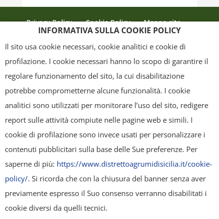
Privacy Policy
Cookie Policy
Mappa sito
INFORMATIVA SULLA COOKIE POLICY
Crediti
Il sito usa cookie necessari, cookie analitici e cookie di
profilazione. I cookie necessari hanno lo scopo di garantire il
regolare funzionamento del sito, la cui disabilitazione
Copyright
- Tutti i contenuti di questa pagina (i testi, le immagini, la
potrebbe comprometterne alcune funzionalità. I cookie
grafica ed il layout) sono di proprietà del "Distretto Produttivo Agrumi di
analitici sono utilizzati per monitorare l’uso del sito, redigere
Sicilia" e tutelati dal diritto d’autore. È pertanto vietato copiarli,
report sulle attività compiute nelle pagine web e simili. I
pubblicarli, riscriverli, commercializzarli, distribuirli, anche soltanto in
cookie di profilazione sono invece usati per personalizzare i
parte. Tutti i documenti presenti su questo sito, disponibili gratuitamente
contenuti pubblicitari sulla base delle Sue preferenze. Per
per il download, sono da intendere esclusivamente per uso personale.
saperne di più:
https://www.distrettoagrumidisicilia.it/cookie-
Possono essere ridistribuiti, sempre gratuitamente e senza alcun fine
policy/
. Si ricorda che con la chiusura del banner senza aver
illecito o commerciale, a condizione che non vengano alterati in nessuna
previamente espresso il Suo consenso verranno disabilitati i
forma (testi, immagini, grafica, layout), mantenendo chiaramente
cookie diversi da quelli tecnici.
"Distretto Produttivo Agrumi di Sicilia" come titolare del contenuto. Ogni