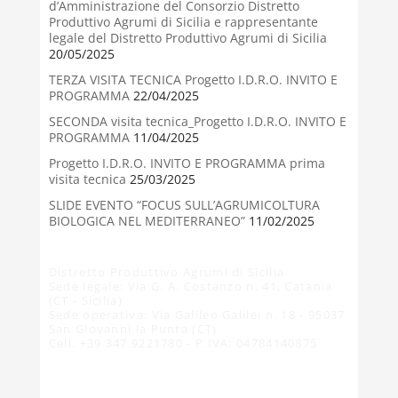
d’Amministrazione del Consorzio Distretto
Produttivo Agrumi di Sicilia e rappresentante
legale del Distretto Produttivo Agrumi di Sicilia
20/05/2025
TERZA VISITA TECNICA Progetto I.D.R.O. INVITO E
PROGRAMMA
22/04/2025
SECONDA visita tecnica_Progetto I.D.R.O. INVITO E
PROGRAMMA
11/04/2025
Progetto I.D.R.O. INVITO E PROGRAMMA prima
visita tecnica
25/03/2025
SLIDE EVENTO “FOCUS SULL’AGRUMICOLTURA
BIOLOGICA NEL MEDITERRANEO”
11/02/2025
Distretto Produttivo Agrumi di Sicilia
Sede legale: Via G. A. Costanzo n. 41, Catania
(CT - Sicilia)
Sede operativa: Via Galileo Galilei n. 18 - 95037
San Giovanni la Punta (CT)
Cell. +39 347 9221780 - P.IVA: 04784140875