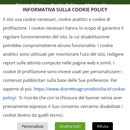
Privacy Policy
Cookie Policy
Mappa sito
INFORMATIVA SULLA COOKIE POLICY
Crediti
Il sito usa cookie necessari, cookie analitici e cookie di
profilazione. I cookie necessari hanno lo scopo di garantire il
regolare funzionamento del sito, la cui disabilitazione
Copyright
- Tutti i contenuti di questa pagina (i testi, le immagini, la
potrebbe comprometterne alcune funzionalità. I cookie
grafica ed il layout) sono di proprietà del "Distretto Produttivo Agrumi di
analitici sono utilizzati per monitorare l’uso del sito, redigere
Sicilia" e tutelati dal diritto d’autore. È pertanto vietato copiarli,
report sulle attività compiute nelle pagine web e simili. I
pubblicarli, riscriverli, commercializzarli, distribuirli, anche soltanto in
cookie di profilazione sono invece usati per personalizzare i
parte. Tutti i documenti presenti su questo sito, disponibili gratuitamente
contenuti pubblicitari sulla base delle Sue preferenze. Per
per il download, sono da intendere esclusivamente per uso personale.
saperne di più:
https://www.distrettoagrumidisicilia.it/cookie-
Possono essere ridistribuiti, sempre gratuitamente e senza alcun fine
policy/
. Si ricorda che con la chiusura del banner senza aver
illecito o commerciale, a condizione che non vengano alterati in nessuna
previamente espresso il Suo consenso verranno disabilitati i
forma (testi, immagini, grafica, layout), mantenendo chiaramente
cookie diversi da quelli tecnici.
"Distretto Produttivo Agrumi di Sicilia" come titolare del contenuto. Ogni
Personalizza
Accetta tutti
Rifiuta
violazione sarà perseguita secondo la normativa vigente.