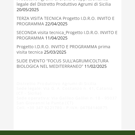
legale del Distretto Produttivo Agrumi di Sicilia
20/05/2025
TERZA VISITA TECNICA Progetto I.D.R.O. INVITO E
PROGRAMMA
22/04/2025
SECONDA visita tecnica_Progetto I.D.R.O. INVITO E
PROGRAMMA
11/04/2025
Progetto I.D.R.O. INVITO E PROGRAMMA prima
visita tecnica
25/03/2025
SLIDE EVENTO “FOCUS SULL’AGRUMICOLTURA
BIOLOGICA NEL MEDITERRANEO”
11/02/2025
Distretto Produttivo Agrumi di Sicilia
Sede legale: Via G. A. Costanzo n. 41, Catania
(CT - Sicilia)
Sede operativa: Via Galileo Galilei n. 18 - 95037
San Giovanni la Punta (CT)
Cell. +39 347 9221780 - P.IVA: 04784140875