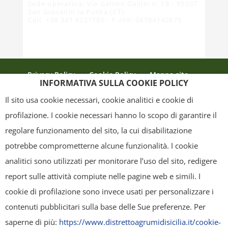
Sede operativa: Via Galileo Galilei n. 18 - 95037
San Giovanni la Punta (CT)
Cell. +39 347 9221780 - P.IVA: 04784140875
Privacy Policy
Cookie Policy
Mappa sito
INFORMATIVA SULLA COOKIE POLICY
Crediti
Il sito usa cookie necessari, cookie analitici e cookie di
profilazione. I cookie necessari hanno lo scopo di garantire il
regolare funzionamento del sito, la cui disabilitazione
Copyright
- Tutti i contenuti di questa pagina (i testi, le immagini, la
potrebbe comprometterne alcune funzionalità. I cookie
grafica ed il layout) sono di proprietà del "Distretto Produttivo Agrumi di
analitici sono utilizzati per monitorare l’uso del sito, redigere
Sicilia" e tutelati dal diritto d’autore. È pertanto vietato copiarli,
report sulle attività compiute nelle pagine web e simili. I
pubblicarli, riscriverli, commercializzarli, distribuirli, anche soltanto in
cookie di profilazione sono invece usati per personalizzare i
parte. Tutti i documenti presenti su questo sito, disponibili gratuitamente
contenuti pubblicitari sulla base delle Sue preferenze. Per
per il download, sono da intendere esclusivamente per uso personale.
saperne di più:
https://www.distrettoagrumidisicilia.it/cookie-