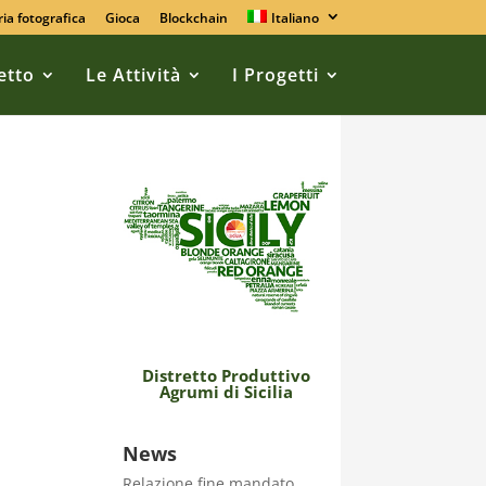
ria fotografica
Gioca
Blockchain
Italiano
retto
Le Attività
I Progetti
Distretto Produttivo
Agrumi di Sicilia
News
Relazione fine mandato