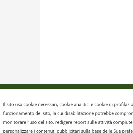
Privacy Policy
Cookie Policy
Mappa sit
Il sito usa cookie necessari, cookie analitici e cookie di profilaz
funzionamento del sito, la cui disabilitazione potrebbe compromet
Copyright
- Tutti i contenuti di questa pagina (i testi, le immagini
monitorare l’uso del sito, redigere report sulle attività compiute
riscriverli, commercializzarli, distribuirli, anche soltanto in p
personalizzare i contenuti pubblicitari sulla base delle Sue pref