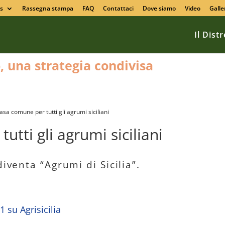
s
Rassegna stampa
FAQ
Contattaci
Dove siamo
Video
Galle
Il Dist
o, una strategia condivisa
asa comune per tutti gli agrumi siciliani
tti gli agrumi siciliani
diventa “Agrumi di Sicilia”.
1 su Agrisicilia