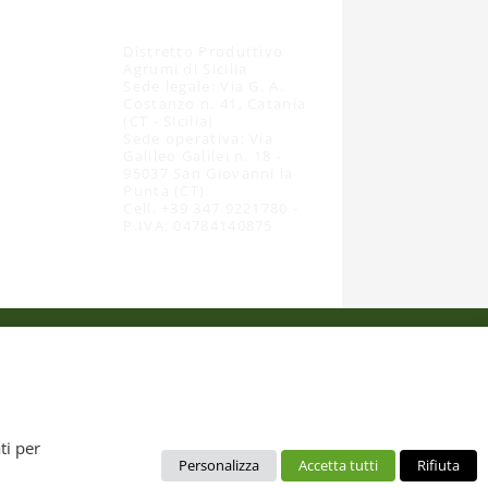
Distretto Produttivo
Agrumi di Sicilia
Sede legale: Via G. A.
Costanzo n. 41, Catania
(CT - Sicilia)
Sede operativa: Via
Galileo Galilei n. 18 -
95037 San Giovanni la
Punta (CT)
Cell. +39 347 9221780 -
P.IVA: 04784140875
 dal diritto d’autore. È pertanto vietato copiarli, pubblicarli,
ti per
Personalizza
Accetta tutti
Rifiuta
no da intendere esclusivamente per uso personale. Possono essere