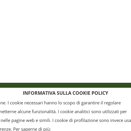
o
Crediti
INFORMATIVA SULLA COOKIE POLICY
ione. I cookie necessari hanno lo scopo di garantire il regolare
terne alcune funzionalità. I cookie analitici sono utilizzati per
, la grafica ed il layout) sono di proprietà del "Distretto Produttivo Agrumi di Sicilia" e tutelati
 nelle pagine web e simili. I cookie di profilazione sono invece usa
arte. Tutti i documenti presenti su questo sito, disponibili gratuitamente per il download, so
erenze. Per saperne di più: