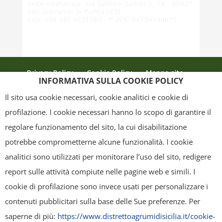
Sede operativa: Via Galileo Galilei n. 18 - 95037
San Giovanni la Punta (CT)
Cell. +39 347 9221780 - P.IVA: 04784140875
Privacy Policy
Cookie Policy
Mappa sito
INFORMATIVA SULLA COOKIE POLICY
Crediti
Il sito usa cookie necessari, cookie analitici e cookie di
profilazione. I cookie necessari hanno lo scopo di garantire il
regolare funzionamento del sito, la cui disabilitazione
Copyright
- Tutti i contenuti di questa pagina (i testi, le immagini, la
potrebbe comprometterne alcune funzionalità. I cookie
grafica ed il layout) sono di proprietà del "Distretto Produttivo Agrumi di
analitici sono utilizzati per monitorare l’uso del sito, redigere
Sicilia" e tutelati dal diritto d’autore. È pertanto vietato copiarli,
report sulle attività compiute nelle pagine web e simili. I
pubblicarli, riscriverli, commercializzarli, distribuirli, anche soltanto in
cookie di profilazione sono invece usati per personalizzare i
parte. Tutti i documenti presenti su questo sito, disponibili gratuitamente
contenuti pubblicitari sulla base delle Sue preferenze. Per
per il download, sono da intendere esclusivamente per uso personale.
saperne di più:
https://www.distrettoagrumidisicilia.it/cookie-