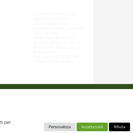
Distretto Produttivo
Agrumi di Sicilia
Sede legale: Via G. A.
Costanzo n. 41, Catania
(CT - Sicilia)
Sede operativa: Via
Galileo Galilei n. 18 -
95037 San Giovanni la
Punta (CT)
Cell. +39 347 9221780 -
P.IVA: 04784140875
 dal diritto d’autore. È pertanto vietato copiarli, pubblicarli,
ti per
Personalizza
Accetta tutti
Rifiuta
no da intendere esclusivamente per uso personale. Possono essere