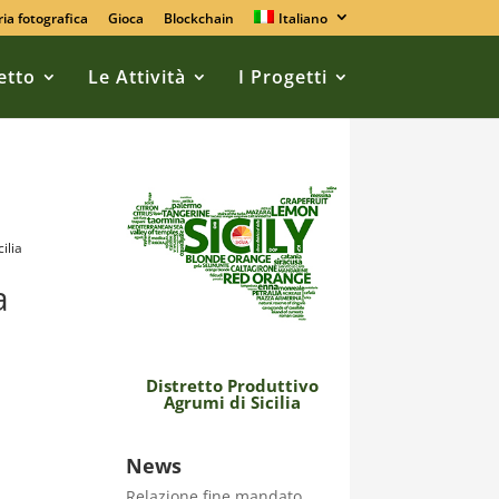
ria fotografica
Gioca
Blockchain
Italiano
retto
Le Attività
I Progetti
ilia
a
Distretto Produttivo
Agrumi di Sicilia
News
Relazione fine mandato