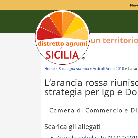
New
un territori
Home
»
Rassegna stampa
»
Articoli Anno 2010
»
L’aran
L’arancia rossa riunis
strategia per Igp e Dop
Camera di Commercio e Dis
Scarica gli allegati
Articolo pubblicato l’11/10/2010