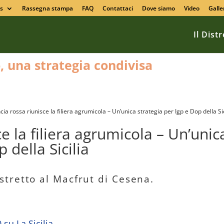
s
Rassegna stampa
FAQ
Contattaci
Dove siamo
Video
Galle
Il Dist
o, una strategia condivisa
cia rossa riunisce la filiera agrumicola – Un’unica strategia per Igp e Dop della Sic
ce la filiera agrumicola – Un’unic
 della Sicilia
tretto al Macfrut di Cesena.
 su La Sicilia