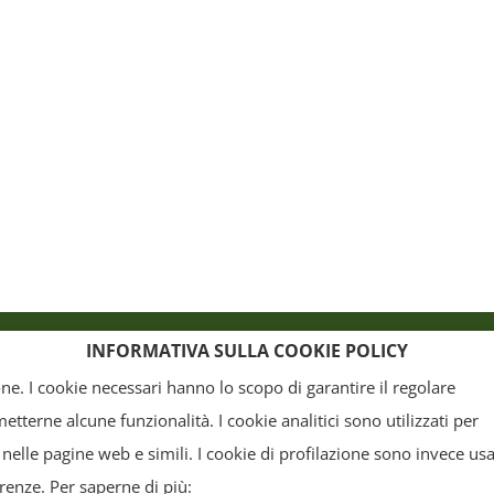
o
Crediti
INFORMATIVA SULLA COOKIE POLICY
ione. I cookie necessari hanno lo scopo di garantire il regolare
terne alcune funzionalità. I cookie analitici sono utilizzati per
, la grafica ed il layout) sono di proprietà del "Distretto Produttivo Agrumi di Sicilia" e tutelati
 nelle pagine web e simili. I cookie di profilazione sono invece usa
arte. Tutti i documenti presenti su questo sito, disponibili gratuitamente per il download, so
erenze. Per saperne di più: