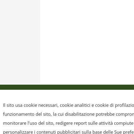
Privacy Policy
Cookie Policy
Mappa sit
Il sito usa cookie necessari, cookie analitici e cookie di profilaz
funzionamento del sito, la cui disabilitazione potrebbe compromet
Copyright
- Tutti i contenuti di questa pagina (i testi, le immagini
monitorare l’uso del sito, redigere report sulle attività compiute
riscriverli, commercializzarli, distribuirli, anche soltanto in p
personalizzare i contenuti pubblicitari sulla base delle Sue pref