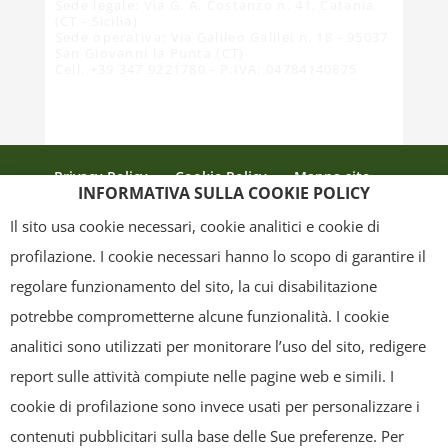
Sede legale: Via G. A. Costanzo n. 41, Catania
(CT - Sicilia)
Sede operativa: Via Galileo Galilei n. 18 - 95037
San Giovanni la Punta (CT)
Cell. +39 347 9221780 - P.IVA: 04784140875
Privacy Policy
Cookie Policy
Mappa sito
INFORMATIVA SULLA COOKIE POLICY
Crediti
Il sito usa cookie necessari, cookie analitici e cookie di
profilazione. I cookie necessari hanno lo scopo di garantire il
regolare funzionamento del sito, la cui disabilitazione
Copyright
- Tutti i contenuti di questa pagina (i testi, le immagini, la
potrebbe comprometterne alcune funzionalità. I cookie
grafica ed il layout) sono di proprietà del "Distretto Produttivo Agrumi di
analitici sono utilizzati per monitorare l’uso del sito, redigere
Sicilia" e tutelati dal diritto d’autore. È pertanto vietato copiarli,
report sulle attività compiute nelle pagine web e simili. I
pubblicarli, riscriverli, commercializzarli, distribuirli, anche soltanto in
cookie di profilazione sono invece usati per personalizzare i
parte. Tutti i documenti presenti su questo sito, disponibili gratuitamente
contenuti pubblicitari sulla base delle Sue preferenze. Per