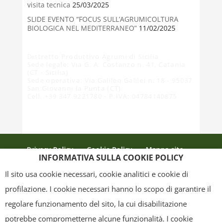
visita tecnica
25/03/2025
SLIDE EVENTO “FOCUS SULL’AGRUMICOLTURA
BIOLOGICA NEL MEDITERRANEO”
11/02/2025
Distretto Produttivo Agrumi di Sicilia
Sede legale: Via G. A. Costanzo n. 41, Catania
(CT - Sicilia)
Sede operativa: Via Galileo Galilei n. 18 - 95037
San Giovanni la Punta (CT)
Cell. +39 347 9221780 - P.IVA: 04784140875
Privacy Policy
Cookie Policy
Mappa sito
INFORMATIVA SULLA COOKIE POLICY
Crediti
Il sito usa cookie necessari, cookie analitici e cookie di
profilazione. I cookie necessari hanno lo scopo di garantire il
regolare funzionamento del sito, la cui disabilitazione
Copyright
- Tutti i contenuti di questa pagina (i testi, le immagini, la
potrebbe comprometterne alcune funzionalità. I cookie