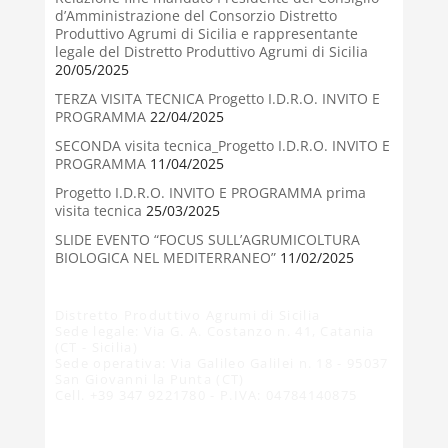
d’Amministrazione del Consorzio Distretto
Produttivo Agrumi di Sicilia e rappresentante
legale del Distretto Produttivo Agrumi di Sicilia
20/05/2025
TERZA VISITA TECNICA Progetto I.D.R.O. INVITO E
PROGRAMMA
22/04/2025
SECONDA visita tecnica_Progetto I.D.R.O. INVITO E
PROGRAMMA
11/04/2025
Progetto I.D.R.O. INVITO E PROGRAMMA prima
visita tecnica
25/03/2025
SLIDE EVENTO “FOCUS SULL’AGRUMICOLTURA
BIOLOGICA NEL MEDITERRANEO”
11/02/2025
Distretto Produttivo Agrumi di Sicilia
Sede legale: Via G. A. Costanzo n. 41, Catania
(CT - Sicilia)
Sede operativa: Via Galileo Galilei n. 18 - 95037
San Giovanni la Punta (CT)
Cell. +39 347 9221780 - P.IVA: 04784140875