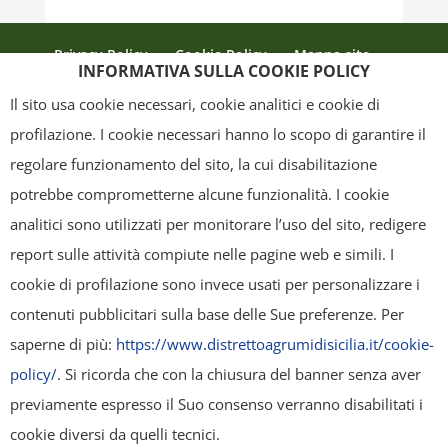
Privacy Policy
Cookie Policy
Mappa sito
INFORMATIVA SULLA COOKIE POLICY
Crediti
Il sito usa cookie necessari, cookie analitici e cookie di
profilazione. I cookie necessari hanno lo scopo di garantire il
regolare funzionamento del sito, la cui disabilitazione
Copyright
- Tutti i contenuti di questa pagina (i testi, le immagini, la
potrebbe comprometterne alcune funzionalità. I cookie
grafica ed il layout) sono di proprietà del "Distretto Produttivo Agrumi di
analitici sono utilizzati per monitorare l’uso del sito, redigere
Sicilia" e tutelati dal diritto d’autore. È pertanto vietato copiarli,
report sulle attività compiute nelle pagine web e simili. I
pubblicarli, riscriverli, commercializzarli, distribuirli, anche soltanto in
cookie di profilazione sono invece usati per personalizzare i
parte. Tutti i documenti presenti su questo sito, disponibili gratuitamente
contenuti pubblicitari sulla base delle Sue preferenze. Per
per il download, sono da intendere esclusivamente per uso personale.
saperne di più:
https://www.distrettoagrumidisicilia.it/cookie-
Possono essere ridistribuiti, sempre gratuitamente e senza alcun fine
policy/
. Si ricorda che con la chiusura del banner senza aver
illecito o commerciale, a condizione che non vengano alterati in nessuna
previamente espresso il Suo consenso verranno disabilitati i
forma (testi, immagini, grafica, layout), mantenendo chiaramente
cookie diversi da quelli tecnici.
"Distretto Produttivo Agrumi di Sicilia" come titolare del contenuto. Ogni