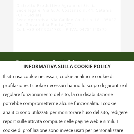
Distretto Produttivo Agrumi di Sicilia
Sede legale: Via G. A. Costanzo n. 41, Catania
(CT - Sicilia)
Sede operativa: Via Galileo Galilei n. 18 - 95037
San Giovanni la Punta (CT)
Cell. +39 347 9221780 - P.IVA: 04784140875
Privacy Policy
Cookie Policy
Mappa sito
INFORMATIVA SULLA COOKIE POLICY
Crediti
Il sito usa cookie necessari, cookie analitici e cookie di
profilazione. I cookie necessari hanno lo scopo di garantire il
regolare funzionamento del sito, la cui disabilitazione
Copyright
- Tutti i contenuti di questa pagina (i testi, le immagini, la
potrebbe comprometterne alcune funzionalità. I cookie
grafica ed il layout) sono di proprietà del "Distretto Produttivo Agrumi di
analitici sono utilizzati per monitorare l’uso del sito, redigere
Sicilia" e tutelati dal diritto d’autore. È pertanto vietato copiarli,
report sulle attività compiute nelle pagine web e simili. I
pubblicarli, riscriverli, commercializzarli, distribuirli, anche soltanto in
cookie di profilazione sono invece usati per personalizzare i